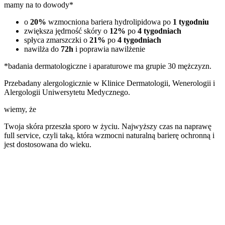
mamy na to dowody*
o
20%
wzmocniona bariera hydrolipidowa po
1 tygodniu
zwiększa jędrność skóry o
12%
po
4 tygodniach
spłyca zmarszczki o
21%
po
4 tygodniach
nawilża do
72h
i poprawia nawilżenie
*badania dermatologiczne i aparaturowe ma grupie 30 mężczyzn.
Przebadany alergologicznie w Klinice Dermatologii, Wenerologii i
Alergologii Uniwersytetu Medycznego.
wiemy, że
Twoja skóra przeszła sporo w życiu. Najwyższy czas na naprawę
full service, czyli taką, która wzmocni naturalną barierę ochronną i
jest dostosowana do wieku.