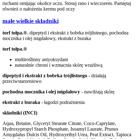
ruchami omijając okolice oczu. Stosuj rano i wieczorem. Pamiętaj
również o nałożeniu kremu pod oczy
małe wielkie składniki
torf tołpa.®
, dipeptyd i ekstrakt z bobrka trójlistnego, pochodna
mocznika i olej migdałowy, ekstrakt z buraka
torf tołpa.®
multiroślinny antyoksydant
naturalnie chroni i wzmacnia skórę wrażliwą
dipeptyd i ekstrakt z bobrka trójlistnego
- działają
przeciwstarzeniowo
pochodna mocznika i olej migdałowy
- nawilżają skórę
ekstrakt z buraka
- łagodzi podrażnienia
składniki (INCI)
Aqua, Betaine, Glyceryl Stearate Citrate, Coco-Caprylate,
Hydroxypropyl Starch Phosphate, Isoamyl Laurate, Prunus
Amygdalus Dulcis Oil, Hydroxyethyl Urea, Peat Extract, Tapioca