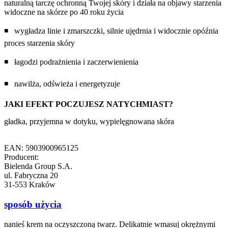
naturalną tarczę ochronną Twojej skóry i działa na objawy starzenia
widoczne na skórze po 40 roku życia
◾ wygładza linie i zmarszczki, silnie ujędrnia i widocznie opóźnia
proces starzenia skóry
◾ łagodzi podrażnienia i zaczerwienienia
◾ nawilża, odświeża i energetyzuje
JAKI EFEKT POCZUJESZ NATYCHMIAST?
gładka, przyjemna w dotyku, wypielęgnowana skóra
EAN: 5903900965125
Producent:
Bielenda Group S.A.
ul. Fabryczna 20
31-553 Kraków
sposób użycia
nanieś krem na oczyszczoną twarz. Delikatnie wmasuj okrężnymi