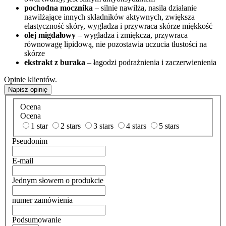
pochodna mocznika
– silnie nawilża, nasila działanie
nawilżające innych składników aktywnych, zwiększa
elastyczność skóry, wygładza i przywraca skórze miękkość
olej migdałowy
– wygładza i zmiękcza, przywraca
równowagę lipidową, nie pozostawia uczucia tłustości na
skórze
ekstrakt z buraka
– łagodzi podrażnienia i zaczerwienienia
Opinie klientów.
Napisz opinię
Ocena
Ocena
1 star
2 stars
3 stars
4 stars
5 stars
Pseudonim
E-mail
Jednym słowem o produkcie
numer zamówienia
Podsumowanie