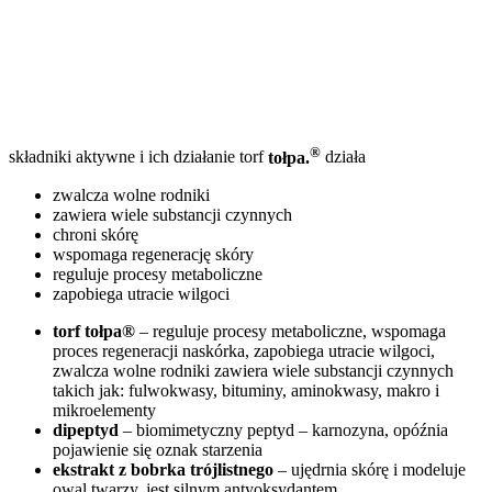
®
składniki aktywne i ich działanie
torf
tołpa.
działa
zwalcza wolne rodniki
zawiera wiele substancji czynnych
chroni skórę
wspomaga regenerację skóry
reguluje procesy metaboliczne
zapobiega utracie wilgoci
torf tołpa®
– reguluje procesy metaboliczne, wspomaga
proces regeneracji naskórka, zapobiega utracie wilgoci,
zwalcza wolne rodniki zawiera wiele substancji czynnych
takich jak: fulwokwasy, bituminy, aminokwasy, makro i
mikroelementy
dipeptyd
– biomimetyczny peptyd – karnozyna, opóźnia
pojawienie się oznak starzenia
ekstrakt z bobrka trójlistnego
– ujędrnia skórę i modeluje
owal twarzy, jest silnym antyoksydantem