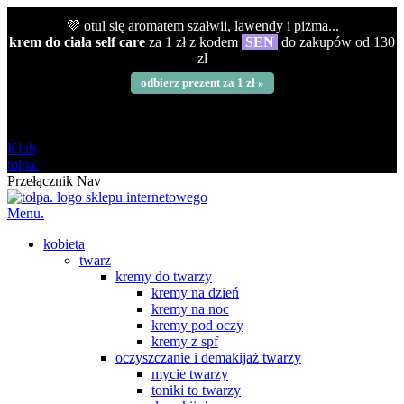
💜 otul się aromatem szałwii, lawendy i piżma...
krem do ciała self care
za 1 zł z kodem
SEN
do zakupów od 130
zł
odbierz prezent za 1 zł »
darmowa
od 120 zł
Klub
tołpa.
Przełącznik Nav
Menu.
kobieta
twarz
kremy do twarzy
kremy na dzień
kremy na noc
kremy pod oczy
kremy z spf
oczyszczanie i demakijaż twarzy
mycie twarzy
toniki to twarzy