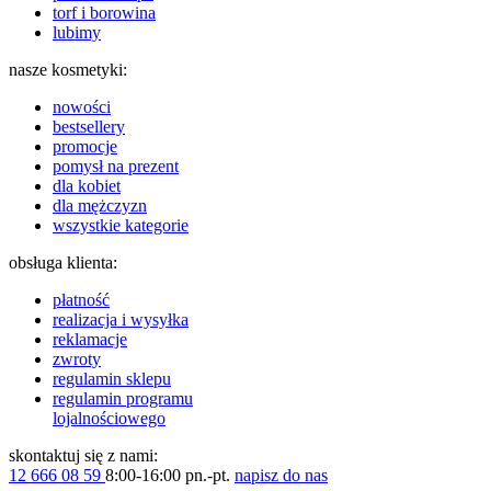
torf i borowina
lubimy
nasze kosmetyki:
nowości
bestsellery
promocje
pomysł na prezent
dla kobiet
dla mężczyzn
wszystkie kategorie
obsługa klienta:
płatność
realizacja i wysyłka
reklamacje
zwroty
regulamin sklepu
regulamin programu
lojalnościowego
skontaktuj się z nami:
12 666 08 59
8:00-16:00 pn.-pt.
napisz do nas