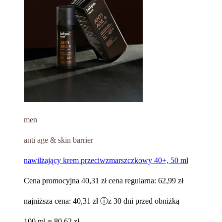
men
anti age & skin barrier
nawilżający krem przeciwzmarszczkowy 40+, 50 ml
Cena promocyjna
40,31 zł
cena regularna:
62,99 zł
najniższa cena:
40,31 zł
ⓘ
z 30 dni przed obniżką
100 ml = 80,62 zł