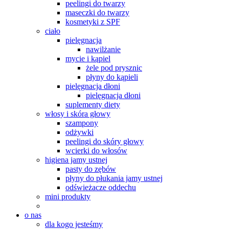
peelingi do twarzy
maseczki do twarzy
kosmetyki z SPF
ciało
pielęgnacja
nawilżanie
mycie i kąpiel
żele pod prysznic
płyny do kąpieli
pielęgnacja dłoni
pielęgnacja dłoni
suplementy diety
włosy i skóra głowy
szampony
odżywki
peelingi do skóry głowy
wcierki do włosów
higiena jamy ustnej
pasty do zębów
płyny do płukania jamy ustnej
odświeżacze oddechu
mini produkty
o nas
dla kogo jesteśmy