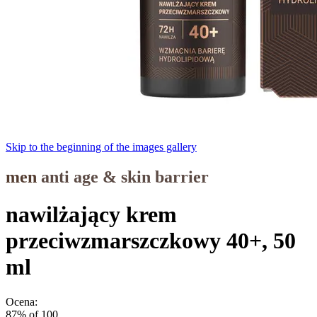
Skip to the beginning of the images gallery
men
anti age & skin barrier
nawilżający krem
przeciwzmarszczkowy 40+, 50
ml
Ocena:
87
% of
100