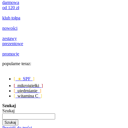
darmowa
od 120 zł
klub tołpa
nowości
zestawy
prezentowe
promocje
popularne teraz:
[ ☀️
SPF
]
[
mikroigiełki
]
[
ujędrnianie
]
[
witamina C
]
Szukaj
Szukaj
Szukaj
Przejdź do treści