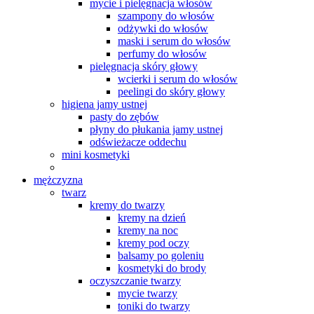
mycie i pielęgnacja włosów
szampony do włosów
odżywki do włosów
maski i serum do włosów
perfumy do włosów
pielęgnacja skóry głowy
wcierki i serum do włosów
peelingi do skóry głowy
higiena jamy ustnej
pasty do zębów
płyny do płukania jamy ustnej
odświeżacze oddechu
mini kosmetyki
mężczyzna
twarz
kremy do twarzy
kremy na dzień
kremy na noc
kremy pod oczy
balsamy po goleniu
kosmetyki do brody
oczyszczanie twarzy
mycie twarzy
toniki do twarzy