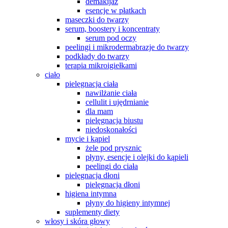
demakijaż
esencje w płatkach
maseczki do twarzy
serum, boostery i koncentraty
serum pod oczy
peelingi i mikrodermabrazje do twarzy
podkłady do twarzy
terapia mikroigiełkami
ciało
pielęgnacja ciała
nawilżanie ciała
cellulit i ujędrnianie
dla mam
pielęgnacja biustu
niedoskonałości
mycie i kąpiel
żele pod prysznic
płyny, esencje i olejki do kąpieli
peelingi do ciała
pielęgnacja dłoni
pielęgnacja dłoni
higiena intymna
płyny do higieny intymnej
suplementy diety
włosy i skóra głowy