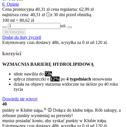
6
Opinie
Cena promocyjna
40,31 zł
cena regularna:
62,99 zł
najniższa cena:
40,31 zł
ⓘ
z 30 dni przed obniżką
100 ml = 80,62 zł
szt.
do koszyka
Dodaj do listy życzeń
Estymowany czas dostawy 48h, wysyłka za 0 zł od 120 zł.
korzyści
WZMACNIA BARIERĘ HYDROLIPIDOWĄ
silnie nawilża do
72h
spłyca zmarszczki o
12%
po
4 tygodniach
stosowania
działa na objawy starzenia widoczne na skórze po 40 roku
życia
Dowiedz się więcej
40
®
punkty w Klubie
tołpa.
Dołącz do klubu tołpa. Rób zakupy, a
zebrane punkty wymieniaj na prezenty!
musisz posiadać konto, aby zyskać punkty w Klubie tołpa.
Estymowany czas dostawy 48h, wysyłka za 0 zł od 120 zł.