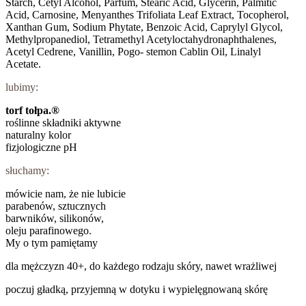
Starch, Cetyl Alcohol, Parfum, Stearic Acid, Glycerin, Palmitic
Acid, Carnosine, Menyanthes Trifoliata Leaf Extract, Tocopherol,
Xanthan Gum, Sodium Phytate, Benzoic Acid, Caprylyl Glycol,
Methylpropanediol, Tetramethyl Acetyloctahydronaphthalenes,
Acetyl Cedrene, Vanillin, Pogo- stemon Cablin Oil, Linalyl
Acetate.
lubimy:
torf tołpa.®
roślinne składniki aktywne
naturalny kolor
fizjologiczne pH
słuchamy:
mówicie nam, że nie lubicie
parabenów, sztucznych
barwników, silikonów,
oleju parafinowego.
My o tym pamiętamy
dla mężczyzn 40+, do każdego rodzaju skóry, nawet wrażliwej
poczuj gładką, przyjemną w dotyku i wypielęgnowaną skórę