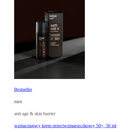
Bestseller
men
anti age & skin barrier
wzmacniający krem przeciwzmarszczkowy 50+, 50 ml