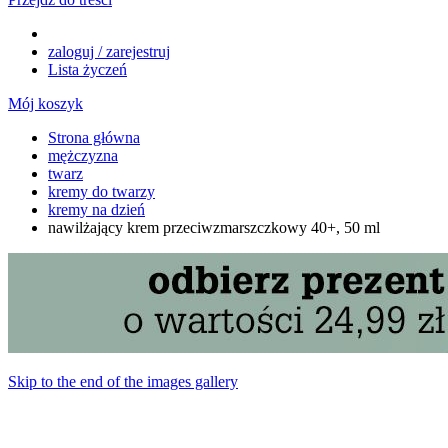
zaloguj / zarejestruj
Lista życzeń
Mój koszyk
Strona główna
mężczyzna
twarz
kremy do twarzy
kremy na dzień
nawilżający krem przeciwzmarszczkowy 40+, 50 ml
Skip to the end of the images gallery