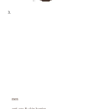
men
anti age & skin barrier