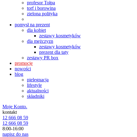
profesor Tołpa
torf i borowina
zielona polityka
pomysł na prezent
dla kobiet
zestawy kosmetyków
dla mężczyzn
zestawy kosmetyków
prezent dla taty
zestawy PR box
promocje
nowości
blog
pielęgnacja
lifestyle
aktualności
składniki
Moje Konto.
kontakt
12 666 08 59
12 666 08 59
8:00-16:00
napisz do nas