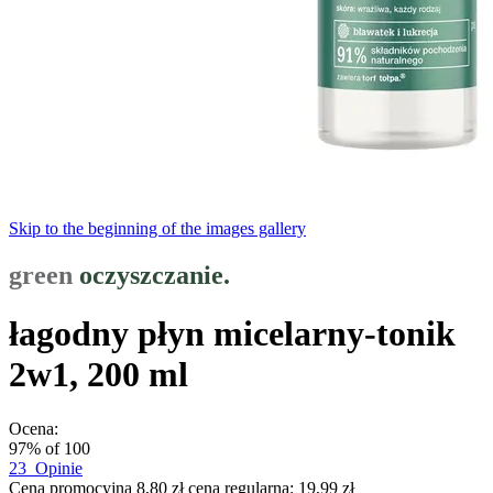
Skip to the beginning of the images gallery
green
oczyszczanie.
łagodny płyn micelarny-tonik
2w1, 200 ml
Ocena:
97
% of
100
23
Opinie
Cena promocyjna
8,80 zł
cena regularna:
19,99 zł