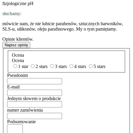
fizjologiczne pH
słuchamy:
mówicie nam, że nie lubicie parabenów, sztucznych barwników,
SLS-u, silikonów, oleju parafinowego. My o tym pamiętamy.
Opinie klientów.
Napisz opinię
Ocena
Ocena
1 star
2 stars
3 stars
4 stars
5 stars
Pseudonim
E-mail
Jednym słowem o produkcie
numer zamówienia
Podsumowanie