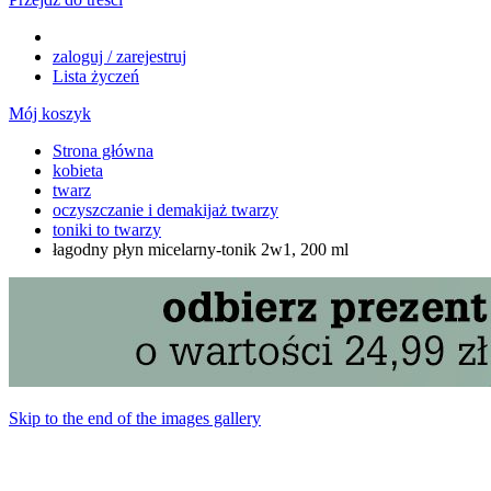
zaloguj / zarejestruj
Lista życzeń
Mój koszyk
Strona główna
kobieta
twarz
oczyszczanie i demakijaż twarzy
toniki to twarzy
łagodny płyn micelarny-tonik 2w1, 200 ml
Skip to the end of the images gallery