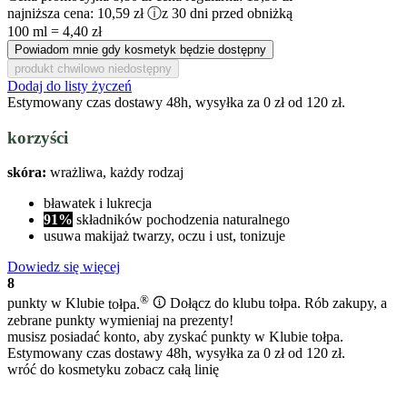
najniższa cena:
10,59 zł
ⓘ
z 30 dni przed obniżką
100 ml = 4,40 zł
Powiadom mnie gdy kosmetyk będzie dostępny
produkt chwilowo niedostępny
Dodaj do listy życzeń
Estymowany czas dostawy 48h, wysyłka za 0 zł od 120 zł.
korzyści
skóra:
wrażliwa, każdy rodzaj
bławatek i lukrecja
91%
składników pochodzenia naturalnego
usuwa makijaż twarzy, oczu i ust, tonizuje
Dowiedz się więcej
8
®
punkty w Klubie
tołpa.
Dołącz do klubu tołpa. Rób zakupy, a
zebrane punkty wymieniaj na prezenty!
musisz posiadać konto, aby zyskać punkty w Klubie tołpa.
Estymowany czas dostawy 48h, wysyłka za 0 zł od 120 zł.
wróć do kosmetyku
zobacz całą linię