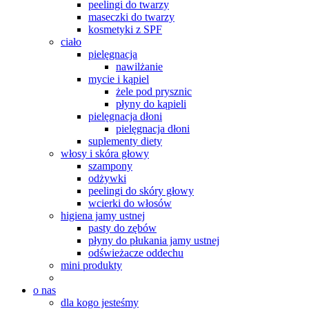
peelingi do twarzy
maseczki do twarzy
kosmetyki z SPF
ciało
pielęgnacja
nawilżanie
mycie i kąpiel
żele pod prysznic
płyny do kąpieli
pielęgnacja dłoni
pielęgnacja dłoni
suplementy diety
włosy i skóra głowy
szampony
odżywki
peelingi do skóry głowy
wcierki do włosów
higiena jamy ustnej
pasty do zębów
płyny do płukania jamy ustnej
odświeżacze oddechu
mini produkty
o nas
dla kogo jesteśmy