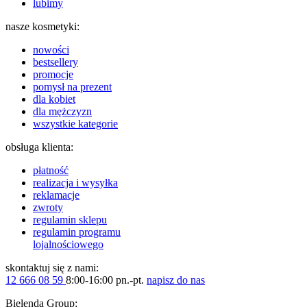
lubimy
nasze kosmetyki:
nowości
bestsellery
promocje
pomysł na prezent
dla kobiet
dla mężczyzn
wszystkie kategorie
obsługa klienta:
płatność
realizacja i wysyłka
reklamacje
zwroty
regulamin sklepu
regulamin programu
lojalnościowego
skontaktuj się z nami:
12 666 08 59
8:00-16:00 pn.-pt.
napisz do nas
Bielenda Group: