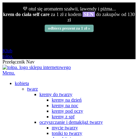
💜 otul się aromatem szałwii, lawendy i piżma...
krem do ciała self care
za 1 zł z kodem
SEN
do zakupów od 130
zł
odbierz prezent za 1 zł »
darmowa
od 120 zł
Klub
tołpa.
Przełącznik Nav
Menu.
kobieta
twarz
kremy do twarzy
kremy na dzień
kremy na noc
kremy pod oczy
kremy z spf
oczyszczanie i demakijaż twarzy
mycie twarzy
toniki to twarzy