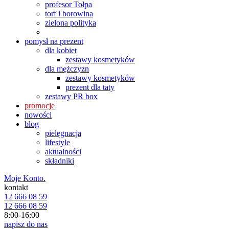
profesor Tołpa
torf i borowina
zielona polityka
pomysł na prezent
dla kobiet
zestawy kosmetyków
dla mężczyzn
zestawy kosmetyków
prezent dla taty
zestawy PR box
promocje
nowości
blog
pielęgnacja
lifestyle
aktualności
składniki
Moje Konto.
kontakt
12 666 08 59
12 666 08 59
8:00-16:00
napisz do nas