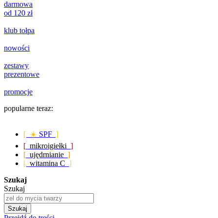
darmowa
od 120 zł
klub tołpa
nowości
zestawy
prezentowe
promocje
popularne teraz:
[ ☀️
SPF
]
[
mikroigiełki
]
[
ujędrnianie
]
[
witamina C
]
Szukaj
Szukaj
Szukaj
Przejdź do treści