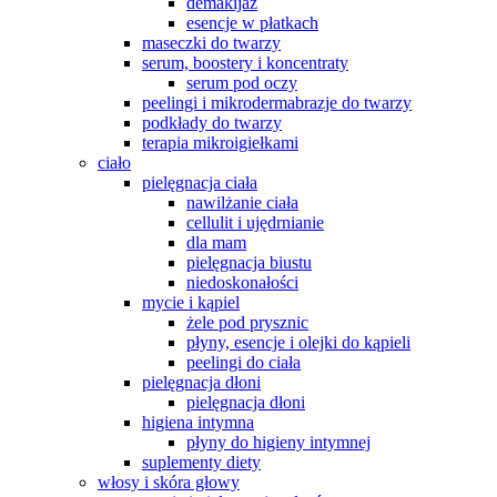
demakijaż
esencje w płatkach
maseczki do twarzy
serum, boostery i koncentraty
serum pod oczy
peelingi i mikrodermabrazje do twarzy
podkłady do twarzy
terapia mikroigiełkami
ciało
pielęgnacja ciała
nawilżanie ciała
cellulit i ujędrnianie
dla mam
pielęgnacja biustu
niedoskonałości
mycie i kąpiel
żele pod prysznic
płyny, esencje i olejki do kąpieli
peelingi do ciała
pielęgnacja dłoni
pielęgnacja dłoni
higiena intymna
płyny do higieny intymnej
suplementy diety
włosy i skóra głowy