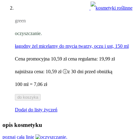
green
oczyszczanie.
łagodny żel micelarny do mycia twarzy, oczu i ust, 150 ml
Cena promocyjna
10,59 zł
cena regularna:
19,99 zł
najniższa cena:
10,59 zł
ⓘ
z 30 dni przed obniżką
100 ml = 7,06 zł
do koszyka
Dodaj do listy życzeń
opis kosmetyku
poznaj całą linię