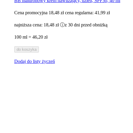
BB hialuronowy krem nawilżający, dzień, SPF30, 40 ml
Cena promocyjna
18,48 zł
cena regularna:
41,99 zł
najniższa cena:
18,48 zł
ⓘ
z 30 dni przed obniżką
100 ml = 46,20 zł
do koszyka
Dodaj do listy życzeń