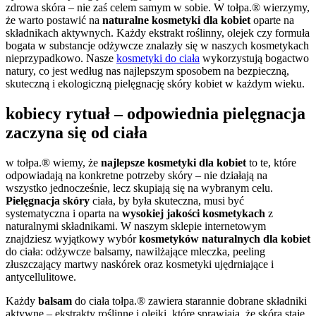
zdrowa skóra – nie zaś celem samym w sobie. W tołpa.® wierzymy,
że warto postawić na
naturalne kosmetyki dla kobiet
oparte na
składnikach aktywnych. Każdy ekstrakt roślinny, olejek czy formuła
bogata w substancje odżywcze znalazły się w naszych kosmetykach
nieprzypadkowo. Nasze
kosmetyki do ciała
wykorzystują bogactwo
natury, co jest według nas najlepszym sposobem na bezpieczną,
skuteczną i ekologiczną pielęgnację skóry kobiet w każdym wieku.
kobiecy rytuał – odpowiednia pielęgnacja
zaczyna się od ciała
w tołpa.® wiemy, że
najlepsze kosmetyki dla kobiet
to te, które
odpowiadają na konkretne potrzeby skóry – nie działają na
wszystko jednocześnie, lecz skupiają się na wybranym celu.
Pielęgnacja skóry
ciała, by była skuteczna, musi być
systematyczna i oparta na
wysokiej jakości kosmetykach
z
naturalnymi składnikami. W naszym sklepie internetowym
znajdziesz wyjątkowy wybór
kosmetyków naturalnych dla kobiet
do ciała: odżywcze balsamy, nawilżające mleczka, peeling
złuszczający martwy naskórek oraz kosmetyki ujędrniające i
antycellulitowe.
Każdy
balsam
do ciała tołpa.® zawiera starannie dobrane składniki
aktywne – ekstrakty roślinne i olejki, które sprawiają, że skóra staje