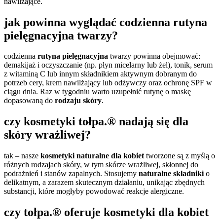
nawilżające.
jak powinna wyglądać codzienna rutyna
pielęgnacyjna twarzy?
codzienna
rutyna pielęgnacyjna
twarzy powinna obejmować:
demakijaż i oczyszczanie (np. płyn micelarny lub żel), tonik, serum
z witaminą C lub innym składnikiem aktywnym dobranym do
potrzeb cery, krem nawilżający lub odżywczy oraz ochronę SPF w
ciągu dnia. Raz w tygodniu warto uzupełnić rutynę o maskę
dopasowaną do
rodzaju skóry
.
czy kosmetyki tołpa.® nadają się dla
skóry wrażliwej?
tak – nasze
kosmetyki naturalne dla kobiet
tworzone są z myślą o
różnych rodzajach skóry, w tym skórze wrażliwej, skłonnej do
podrażnień i stanów zapalnych. Stosujemy
naturalne składniki
o
delikatnym, a zarazem skutecznym działaniu, unikając zbędnych
substancji, które mogłyby powodować reakcje alergiczne.
czy tołpa.® oferuje kosmetyki dla kobiet