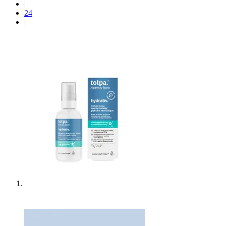
|
24
|