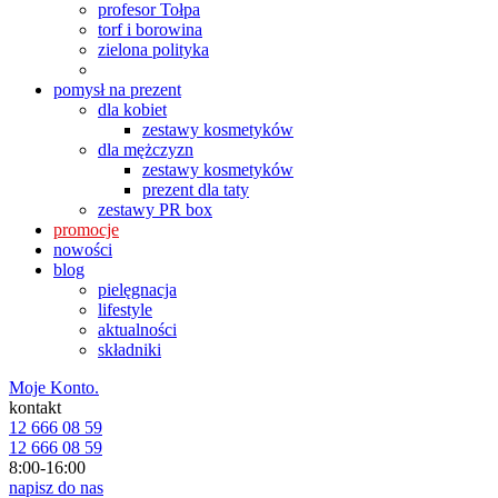
profesor Tołpa
torf i borowina
zielona polityka
pomysł na prezent
dla kobiet
zestawy kosmetyków
dla mężczyzn
zestawy kosmetyków
prezent dla taty
zestawy PR box
promocje
nowości
blog
pielęgnacja
lifestyle
aktualności
składniki
Moje Konto.
kontakt
12 666 08 59
12 666 08 59
8:00-16:00
napisz do nas