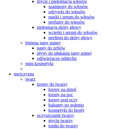
mycie i pielęgnacja włosów
szampony do włosów
odżywki do włosów
maski i serum do włosów
perfumy do włosów
pielęgnacja skóry głowy
wcierki i serum do włosów
peelingi do skóry głowy
higiena jamy ustnej
pasty do zębów
płyny do płukania jamy ustnej
odświeżacze oddechu
mini kosmetyki
mężczyzna
twarz
kremy do twarzy
kremy na dzień
kremy na noc
kremy pod oczy
balsamy po goleniu
kosmetyki do brody
oczyszczanie twarzy
mycie twarzy
toniki do twarzy