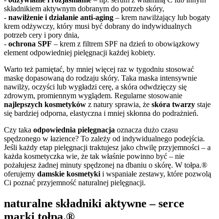
składnikiem aktywnym dobranym do potrzeb skóry,
-
nawilżenie i działanie anti-aging
– krem nawilżający lub bogaty
krem odżywczy, który musi być dobrany do indywidualnych
potrzeb cery i pory dnia,
-
ochrona SPF
– krem z filtrem SPF na dzień to obowiązkowy
element odpowiedniej pielęgnacji każdej kobiety.
Warto też pamiętać, by mniej więcej raz w tygodniu stosować
maskę dopasowaną do rodzaju skóry. Taka maska intensywnie
nawilży, oczyści lub wygładzi cerę, a skóra odwdzięczy się
zdrowym, promiennym wyglądem. Regularne stosowanie
najlepszych kosmetyków
z natury sprawia, że
skóra twarzy
staje
się bardziej odporna, elastyczna i mniej skłonna do podrażnień.
Czy taka
odpowiednia pielęgnacja
oznacza dużo czasu
spędzonego w łazience? To zależy od indywidualnego podejścia.
Jeśli każdy etap pielęgnacji traktujesz jako chwilę przyjemności – a
każda kosmetyczka wie, że tak właśnie powinno być – nie
pożałujesz żadnej minuty spędzonej na dbaniu o skórę. W tołpa.®
oferujemy
damskie kosmetyki
i wspaniałe zestawy, które pozwolą
Ci poznać przyjemność naturalnej pielęgnacji.
naturalne składniki aktywne – serce
marki tołpa.®