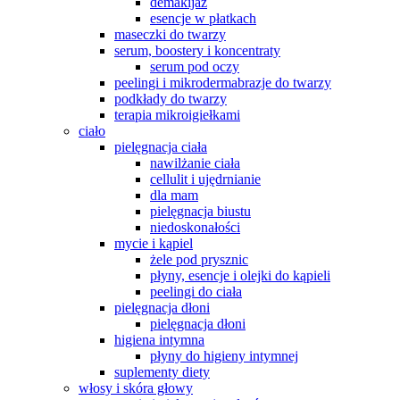
demakijaż
esencje w płatkach
maseczki do twarzy
serum, boostery i koncentraty
serum pod oczy
peelingi i mikrodermabrazje do twarzy
podkłady do twarzy
terapia mikroigiełkami
ciało
pielęgnacja ciała
nawilżanie ciała
cellulit i ujędrnianie
dla mam
pielęgnacja biustu
niedoskonałości
mycie i kąpiel
żele pod prysznic
płyny, esencje i olejki do kąpieli
peelingi do ciała
pielęgnacja dłoni
pielęgnacja dłoni
higiena intymna
płyny do higieny intymnej
suplementy diety
włosy i skóra głowy