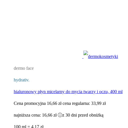
dermo face
hydrativ.
hialuronowy płyn micelarny do mycia twarzy i oczu, 400 ml
Cena promocyjna
16,66 zł
cena regularna:
33,99 zł
najniższa cena:
16,66 zł
ⓘ
z 30 dni przed obniżką
100 ml = 4,17 zł