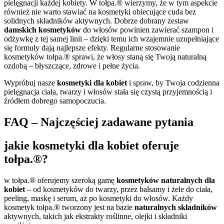
pielęgnacji każdej kobiety. W tołpa.® wierzymy, że w tym aspekcie
również nie warto stawiać na kosmetyki obiecujące cuda bez
solidnych składników aktywnych. Dobrze dobrany zestaw
damskich kosmetyków
do włosów powinien zawierać szampon i
odżywkę z tej samej linii – dzięki temu ich wzajemnie uzupełniające
się formuły dają najlepsze efekty. Regularne stosowanie
kosmetyków tołpa.® sprawi, że włosy staną się Twoją naturalną
ozdobą – błyszczące, zdrowe i pełne życia.
Wypróbuj nasze
kosmetyki dla kobiet
i spraw, by Twoja codzienna
pielęgnacja ciała, twarzy i włosów stała się czystą przyjemnością i
źródłem dobrego samopoczucia.
FAQ – Najczęściej zadawane pytania
jakie kosmetyki dla kobiet oferuje
tołpa.®?
w tołpa.® oferujemy szeroką gamę
kosmetyków naturalnych dla
kobiet
– od kosmetyków do twarzy, przez balsamy i żele do ciała,
peeling, maskę i serum, aż po kosmetyki do włosów. Każdy
kosmetyk tołpa.® tworzony jest na bazie
naturalnych składników
aktywnych, takich jak ekstrakty roślinne, olejki i składniki