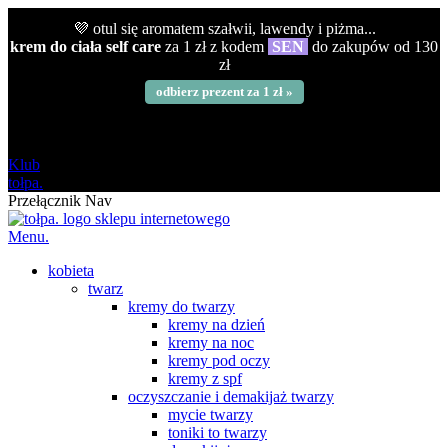
💜 otul się aromatem szałwii, lawendy i piżma...
krem do ciała self care
za 1 zł z kodem
SEN
do zakupów od 130
zł
odbierz prezent za 1 zł »
darmowa
od 120 zł
Klub
tołpa.
Przełącznik Nav
Menu.
kobieta
twarz
kremy do twarzy
kremy na dzień
kremy na noc
kremy pod oczy
kremy z spf
oczyszczanie i demakijaż twarzy
mycie twarzy
toniki to twarzy