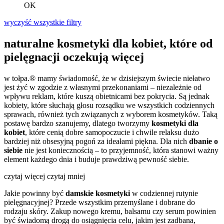
OK
wyczyść wszystkie filtry
naturalne kosmetyki dla kobiet, które od
pielęgnacji oczekują więcej
w tołpa.® mamy świadomość, że w dzisiejszym świecie niełatwo
jest żyć w zgodzie z własnymi przekonaniami – niezależnie od
wpływu reklam, które kuszą obietnicami bez pokrycia. Są jednak
kobiety, które słuchają głosu rozsądku we wszystkich codziennych
sprawach, również tych związanych z wyborem kosmetyków. Taką
postawę bardzo szanujemy, dlatego tworzymy
kosmetyki dla
kobiet
, które cenią dobre samopoczucie i chwile relaksu dużo
bardziej niż obsesyjną pogoń za ideałami piękna. Dla nich
dbanie o
siebie
nie jest koniecznością – to przyjemność, która stanowi ważny
element każdego dnia i buduje prawdziwą pewność siebie.
czytaj więcej
czytaj mniej
Jakie powinny być
damskie kosmetyki
w codziennej rutynie
pielęgnacyjnej? Przede wszystkim przemyślane i dobrane do
rodzaju skóry. Zakup nowego kremu, balsamu czy serum powinien
być świadomą drogą do osiągnięcia celu, jakim jest zadbana,