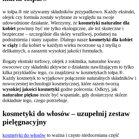
w tołpa.® nie używamy składników przypadkowo. Każdy ekstrakt,
olejek czy formuła zostały wybrane ze względu na swoje
udowodnione działanie. Wierzymy, że
kosmetyki naturalne dla
kobiet
powinny być nie tylko ekologiczne, ale też skuteczne i
bezpieczne – szczególnie dla skóry wrażliwej, podatnej na
podrażnienia i stany zapalne. Dlatego nasze
kosmetyki dla kobiet
w ciąży
i dla kobiet w każdym wieku tworzone są z myślą o
delikatnych, a zarazem wysokiej jakości formułach.
Bogaty ekstrakt torfowy, olejek z rokitnika, naturalne kwasy
owocowe czy składniki aktywne o działaniu nawilżającym to tylko
kilka przykładów tego, co znajdziesz w kosmetykach tołpa.®.
Każdy kosmetyk to wyjątkowe połączenie naturalnych składników i
nowoczesnej technologii kosmetycznej, które razem tworzą
wysokiej jakości kosmetyki
godne polecenia. Odkryj, jak
naturalne piękno
może być wspaniałe, gdy dostarczysz skórze
dokładnie tego, czego potrzebuje.
kosmetyki do włosów – uzupełnij zestaw
pielęgnacyjny
kosmetyki do włosów
to ważna i często niedoceniana część