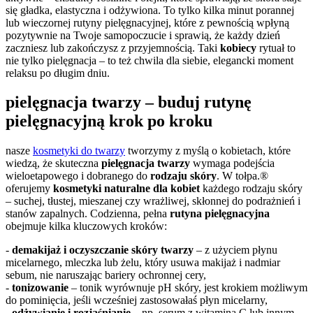
się gładka, elastyczna i odżywiona. To tylko kilka minut porannej
lub wieczornej rutyny pielęgnacyjnej, które z pewnością wpłyną
pozytywnie na Twoje samopoczucie i sprawią, że każdy dzień
zaczniesz lub zakończysz z przyjemnością. Taki
kobiecy
rytuał to
nie tylko pielęgnacja – to też chwila dla siebie, elegancki moment
relaksu po długim dniu.
pielęgnacja twarzy – buduj rutynę
pielęgnacyjną krok po kroku
nasze
kosmetyki do twarzy
tworzymy z myślą o kobietach, które
wiedzą, że skuteczna
pielęgnacja twarzy
wymaga podejścia
wieloetapowego i dobranego do
rodzaju skóry
. W tołpa.®
oferujemy
kosmetyki naturalne dla kobiet
każdego rodzaju skóry
– suchej, tłustej, mieszanej czy wrażliwej, skłonnej do podrażnień i
stanów zapalnych. Codzienna, pełna
rutyna pielęgnacyjna
obejmuje kilka kluczowych kroków:
-
demakijaż i oczyszczanie skóry twarzy
– z użyciem płynu
micelarnego, mleczka lub żelu, który usuwa makijaż i nadmiar
sebum, nie naruszając bariery ochronnej cery,
-
tonizowanie
– tonik wyrównuje pH skóry, jest krokiem możliwym
do pominięcia, jeśli wcześniej zastosowałaś płyn micelarny,
-
odżywianie i rozjaśnianie
– np. serum z witaminą C lub innym