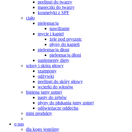
peelingi do twarzy
maseczki do twarzy
kosmetyki z SPF
ciało
pielęgnacja
nawilżanie
mycie i kąpiel
żele pod prysznic
płyny do kąpieli
pielęgnacja dłoni
pielęgnacja dłoni
suplementy diety
włosy i skóra głowy
szampony
odżywki
peelingi do skóry głowy
wcierki do włosów
higiena jamy ustnej
pasty do zębów
płyny do płukania jamy ustnej
odświeżacze oddechu
mini produkty
o nas
dla kogo jesteśmy