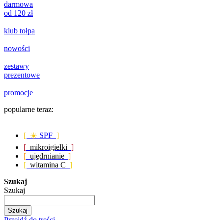
darmowa
od 120 zł
klub tołpa
nowości
zestawy
prezentowe
promocje
popularne teraz:
[ ☀️
SPF
]
[
mikroigiełki
]
[
ujędrnianie
]
[
witamina C
]
Szukaj
Szukaj
Szukaj
Przejdź do treści