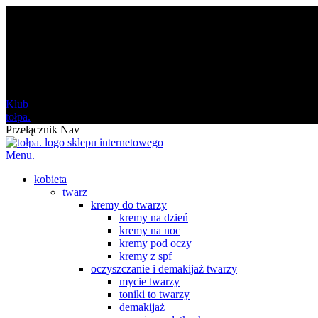
darmowa
od 120 zł
Klub
tołpa.
Przełącznik Nav
Menu.
kobieta
twarz
kremy do twarzy
kremy na dzień
kremy na noc
kremy pod oczy
kremy z spf
oczyszczanie i demakijaż twarzy
mycie twarzy
toniki to twarzy
demakijaż