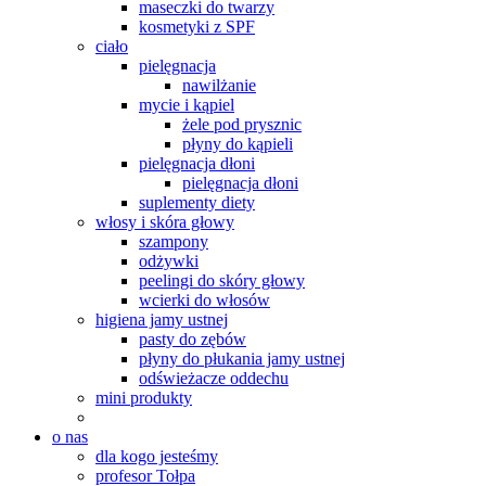
maseczki do twarzy
kosmetyki z SPF
ciało
pielęgnacja
nawilżanie
mycie i kąpiel
żele pod prysznic
płyny do kąpieli
pielęgnacja dłoni
pielęgnacja dłoni
suplementy diety
włosy i skóra głowy
szampony
odżywki
peelingi do skóry głowy
wcierki do włosów
higiena jamy ustnej
pasty do zębów
płyny do płukania jamy ustnej
odświeżacze oddechu
mini produkty
o nas
dla kogo jesteśmy
profesor Tołpa