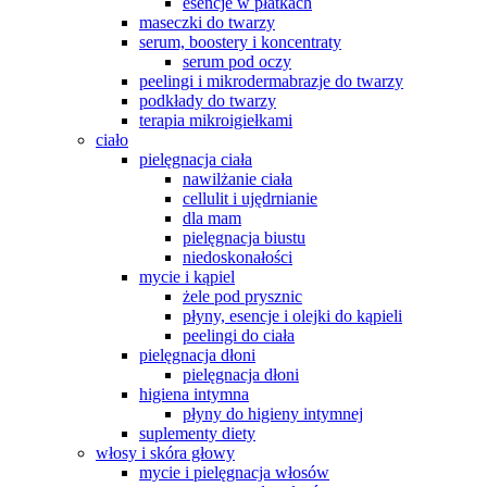
esencje w płatkach
maseczki do twarzy
serum, boostery i koncentraty
serum pod oczy
peelingi i mikrodermabrazje do twarzy
podkłady do twarzy
terapia mikroigiełkami
ciało
pielęgnacja ciała
nawilżanie ciała
cellulit i ujędrnianie
dla mam
pielęgnacja biustu
niedoskonałości
mycie i kąpiel
żele pod prysznic
płyny, esencje i olejki do kąpieli
peelingi do ciała
pielęgnacja dłoni
pielęgnacja dłoni
higiena intymna
płyny do higieny intymnej
suplementy diety
włosy i skóra głowy
mycie i pielęgnacja włosów