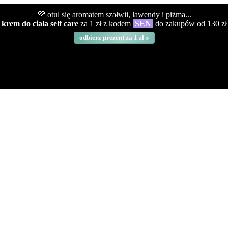
💜 otul się aromatem szałwii, lawendy i piżma...
krem do ciała self care
za 1 zł z kodem
SEN
do zakupów od 130 zł
odbierz prezent za 1 zł »