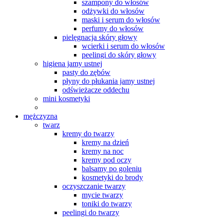
szampony do włosów
odżywki do włosów
maski i serum do włosów
perfumy do włosów
pielęgnacja skóry głowy
wcierki i serum do włosów
peelingi do skóry głowy
higiena jamy ustnej
pasty do zębów
płyny do płukania jamy ustnej
odświeżacze oddechu
mini kosmetyki
mężczyzna
twarz
kremy do twarzy
kremy na dzień
kremy na noc
kremy pod oczy
balsamy po goleniu
kosmetyki do brody
oczyszczanie twarzy
mycie twarzy
toniki do twarzy
peelingi do twarzy