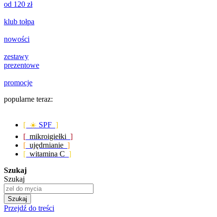
od 120 zł
klub tołpa
nowości
zestawy
prezentowe
promocje
popularne teraz:
[ ☀️
SPF
]
[
mikroigiełki
]
[
ujędrnianie
]
[
witamina C
]
Szukaj
Szukaj
Szukaj
Przejdź do treści