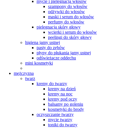
mycie i pielęgnacja włosów
szampony do włosów
odżywki do włosów
maski i serum do włosów
perfumy do włosów
pielęgnacja skóry głowy
wcierki i serum do włosów
peelingi do skóry głowy
higiena jamy ustnej
pasty do zębów
płyny do płukania jamy ustnej
odświeżacze oddechu
mini kosmetyki
mężczyzna
twarz
kremy do twarzy
kremy na dzień
kremy na noc
kremy pod oczy
balsamy po goleniu
kosmetyki do brody
oczyszczanie twarzy
mycie twarzy
toniki do twarzy