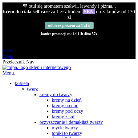
💜 otul się aromatem szałwii, lawendy i piżma...
krem do ciała self care
za 1 zł z kodem
SEN
do zakupów od 130
zł
odbierz prezent za 1 zł »
koniec promocji za:
1d 11h 40m 56s
darmowa
od 120 zł
Klub
tołpa.
Przełącznik Nav
Menu.
kobieta
twarz
kremy do twarzy
kremy na dzień
kremy na noc
kremy pod oczy
kremy z spf
oczyszczanie i demakijaż twarzy
mycie twarzy
toniki to twarzy