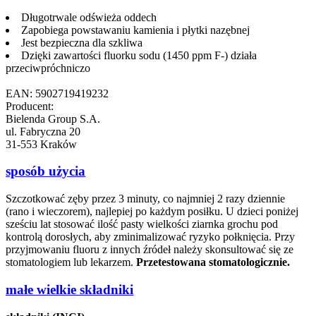
Długotrwale odświeża oddech
Zapobiega powstawaniu kamienia i płytki nazębnej
Jest bezpieczna dla szkliwa
Dzięki zawartości fluorku sodu (1450 ppm F-) działa
przeciwpróchniczo
EAN: 5902719419232
Producent:
Bielenda Group S.A.
ul. Fabryczna 20
31-553 Kraków
sposób użycia
Szczotkować zęby przez 3 minuty, co najmniej 2 razy dziennie
(rano i wieczorem), najlepiej po każdym posiłku. U dzieci poniżej
sześciu lat stosować ilość pasty wielkości ziarnka grochu pod
kontrolą dorosłych, aby zminimalizować ryzyko połknięcia. Przy
przyjmowaniu fluoru z innych źródeł należy skonsultować się ze
stomatologiem lub lekarzem.
Przetestowana stomatologicznie.
małe wielkie składniki