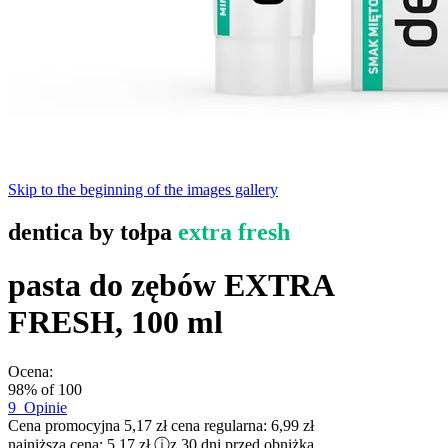
Skip to the beginning of the images gallery
dentica by tołpa
extra fresh
pasta do zębów EXTRA
FRESH, 100 ml
Ocena:
98
% of
100
9
Opinie
Cena promocyjna
5,17 zł
cena regularna:
6,99 zł
najniższa cena:
5,17 zł
ⓘ
z 30 dni przed obniżką