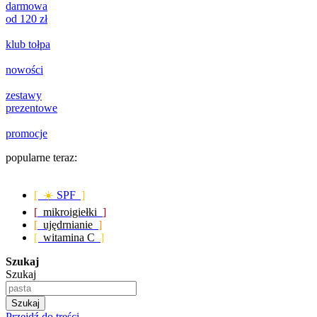
darmowa
od 120 zł
klub tołpa
nowości
zestawy
prezentowe
promocje
popularne teraz:
[ ☀️
SPF
]
[
mikroigiełki
]
[
ujędrnianie
]
[
witamina C
]
Szukaj
Szukaj
Szukaj
Przejdź do treści