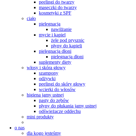
peelingi do twarzy
maseczki do twarzy
kosmetyki z SPF
ciało
pielęgnacja
nawilżanie
mycie i kąpiel
żele pod prysznic
płyny do kąpieli
pielęgnacja dłoni
pielęgnacja dłoni
suplementy diety
włosy i skóra głowy
szampony
odżywki
peelingi do skóry głowy
wcierki do włosów
higiena jamy ustnej
pasty do zębów
płyny do płukania jamy ustnej
odświeżacze oddechu
mini produkty
o nas
dla kogo jesteśmy