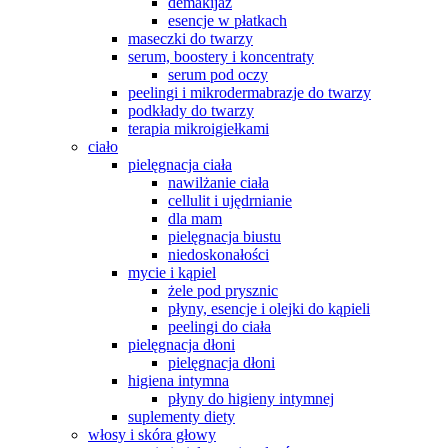
demakijaż
esencje w płatkach
maseczki do twarzy
serum, boostery i koncentraty
serum pod oczy
peelingi i mikrodermabrazje do twarzy
podkłady do twarzy
terapia mikroigiełkami
ciało
pielęgnacja ciała
nawilżanie ciała
cellulit i ujędrnianie
dla mam
pielęgnacja biustu
niedoskonałości
mycie i kąpiel
żele pod prysznic
płyny, esencje i olejki do kąpieli
peelingi do ciała
pielęgnacja dłoni
pielęgnacja dłoni
higiena intymna
płyny do higieny intymnej
suplementy diety
włosy i skóra głowy