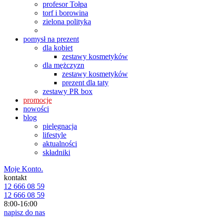
profesor Tołpa
torf i borowina
zielona polityka
pomysł na prezent
dla kobiet
zestawy kosmetyków
dla mężczyzn
zestawy kosmetyków
prezent dla taty
zestawy PR box
promocje
nowości
blog
pielęgnacja
lifestyle
aktualności
składniki
Moje Konto.
kontakt
12 666 08 59
12 666 08 59
8:00-16:00
napisz do nas