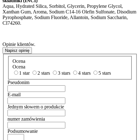
składniki (INCI)
Aqua, Hydrated Silica, Sorbitol, Glycerin, Propylene Glycol,
Xanthan Gum, Aroma, Sodium C14-16 Olefin Sulfonate, Disodium
Pyrophosphate, Sodium Fluoride, Allantoin, Sodium Saccharin,
CI74260.
Opinie klientów.
Napisz opinię
Ocena
Ocena
1 star
2 stars
3 stars
4 stars
5 stars
Pseudonim
E-mail
Jednym słowem o produkcie
numer zamówienia
Podsumowanie