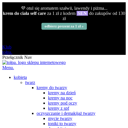
💜 otul się aromatem szałwii, lawendy i piżma...
krem do ciała self care
za 1 zł z kodem
SEN
do zakupów od 130
zł
odbierz prezent za 1 zł »
darmowa
od 120 zł
Klub
tołpa.
Przełącznik Nav
Menu.
kobieta
twarz
kremy do twarzy
kremy na dzień
kremy na noc
kremy pod oczy
kremy z spf
oczyszczanie i demakijaż twarzy
mycie twarzy
toniki to twarzy