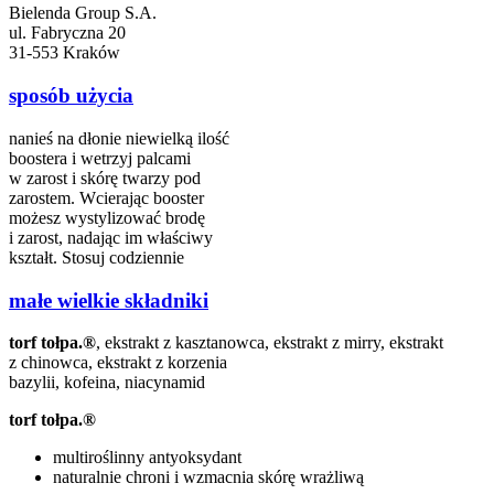
Bielenda Group S.A.
ul. Fabryczna 20
31-553 Kraków
sposób użycia
nanieś na dłonie niewielką ilość
boostera i wetrzyj palcami
w zarost i skórę twarzy pod
zarostem. Wcierając booster
możesz wystylizować brodę
i zarost, nadając im właściwy
kształt. Stosuj codziennie
małe wielkie składniki
torf tołpa.®
, ekstrakt z kasztanowca, ekstrakt z mirry, ekstrakt
z chinowca, ekstrakt z korzenia
bazylii, kofeina, niacynamid
torf tołpa.®
multiroślinny antyoksydant
naturalnie chroni i wzmacnia skórę wrażliwą