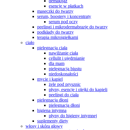
demakijaż
esencje w płatkach
maseczki do twarzy
serum, boostery i koncentraty
serum pod oczy
peelingi i mikrodermabrazje do twarzy
podkłady do twarzy
terapia mikroigiełkami
ciało
pielęgnacja ciała
nawilżanie ciała
cellulit i ujędrnianie
dla mam
pielęgnacja biustu
niedoskonałości
mycie i kąpiel
żele pod prysznic
płyny, esencje i olejki do kąpieli
peelingi do ciała
pielęgnacja dłoni
pielęgnacja dłoni
higiena intymna
płyny do higieny intymnej
suplementy diety
włosy i skóra głowy