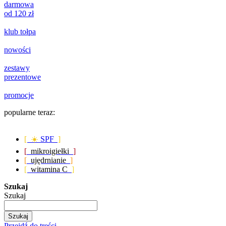
darmowa
od 120 zł
klub tołpa
nowości
zestawy
prezentowe
promocje
popularne teraz:
[ ☀️
SPF
]
[
mikroigiełki
]
[
ujędrnianie
]
[
witamina C
]
Szukaj
Szukaj
Szukaj
Przejdź do treści