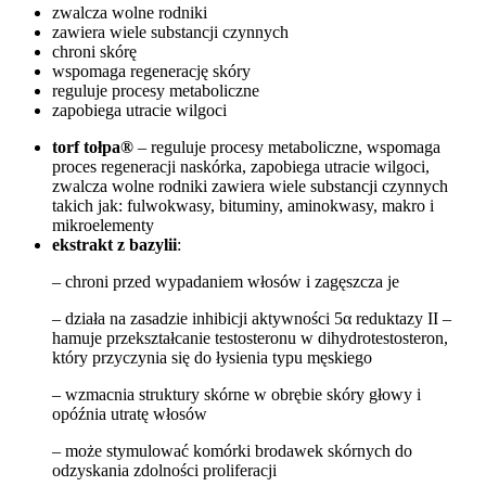
zwalcza wolne rodniki
zawiera wiele substancji czynnych
chroni skórę
wspomaga regenerację skóry
reguluje procesy metaboliczne
zapobiega utracie wilgoci
torf tołpa®
– reguluje procesy metaboliczne, wspomaga
proces regeneracji naskórka, zapobiega utracie wilgoci,
zwalcza wolne rodniki zawiera wiele substancji czynnych
takich jak: fulwokwasy, bituminy, aminokwasy, makro i
mikroelementy
ekstrakt z bazylii
:
– chroni przed wypadaniem włosów i zagęszcza je
– działa na zasadzie inhibicji aktywności 5α reduktazy II –
hamuje przekształcanie testosteronu w dihydrotestosteron,
który przyczynia się do łysienia typu męskiego
– wzmacnia struktury skórne w obrębie skóry głowy i
opóźnia utratę włosów
– może stymulować komórki brodawek skórnych do
odzyskania zdolności proliferacji