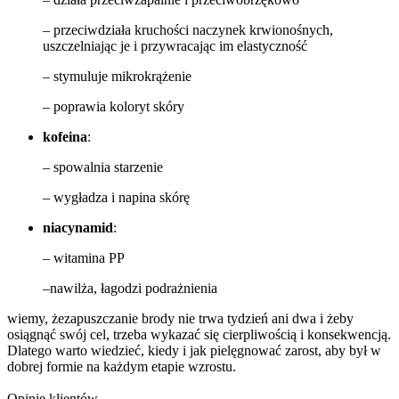
– przeciwdziała kruchości naczynek krwionośnych,
uszczelniając je i przywracając im elastyczność
– stymuluje mikrokrążenie
– poprawia koloryt skóry
kofeina
:
– spowalnia starzenie
– wygładza i napina skórę
niacynamid
:
– witamina PP
–nawilża, łagodzi podrażnienia
wiemy, że
zapuszczanie brody nie trwa tydzień ani dwa i żeby
osiągnąć swój cel, trzeba wykazać się cierpliwością i konsekwencją.
Dlatego warto wiedzieć, kiedy i jak pielęgnować zarost, aby był w
dobrej formie na każdym etapie wzrostu.
Opinie klientów.