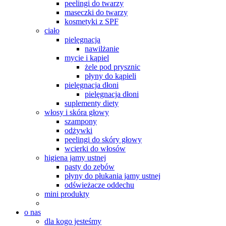
peelingi do twarzy
maseczki do twarzy
kosmetyki z SPF
ciało
pielęgnacja
nawilżanie
mycie i kąpiel
żele pod prysznic
płyny do kąpieli
pielęgnacja dłoni
pielęgnacja dłoni
suplementy diety
włosy i skóra głowy
szampony
odżywki
peelingi do skóry głowy
wcierki do włosów
higiena jamy ustnej
pasty do zębów
płyny do płukania jamy ustnej
odświeżacze oddechu
mini produkty
o nas
dla kogo jesteśmy