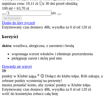
najniższa cena:
19,11 zł
ⓘ
z 30 dni przed obniżką
100 ml = 63,70 zł
szt.
do koszyka
Dodaj do listy życzeń
Estymowany czas dostawy 48h, wysyłka za 0 zł od 120 zł.
korzyści
skóra
: wrażliwa, alergiczna, z zarostem i brodą
wspomaga wzrost włosków i eliminuje przerzedzenia
pielęgnuje zarost i skórę pod nim
Dowiedz się więcej
19
®
punkty w Klubie
tołpa.
Dołącz do klubu tołpa. Rób zakupy, a
zebrane punkty wymieniaj na prezenty!
musisz posiadać konto, aby zyskać punkty w Klubie tołpa.
Estymowany czas dostawy 48h, wysyłka za 0 zł od 120 zł.
wróć do kosmetyku
zobacz całą linię