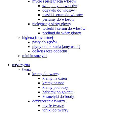
mycie i pielęgnacja włosów
szampony do włosów
odżywki do włosów
maski i serum do włosów
perfumy do włosów
pielęgnacja skóry głowy
wcierki i serum do włosów
peelingi do skóry głowy
higiena jamy ustnej
pasty do zębów
płyny do płukania jamy ustnej
odświeżacze oddechu
mini kosmetyki
mężczyzna
twarz
kremy do twarzy
kremy na dzień
kremy na noc
kremy pod oczy
balsamy po goleniu
kosmetyki do brody
oczyszczanie twarzy
mycie twarzy
toniki do twarzy