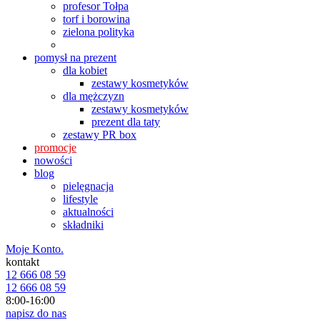
profesor Tołpa
torf i borowina
zielona polityka
pomysł na prezent
dla kobiet
zestawy kosmetyków
dla mężczyzn
zestawy kosmetyków
prezent dla taty
zestawy PR box
promocje
nowości
blog
pielęgnacja
lifestyle
aktualności
składniki
Moje Konto.
kontakt
12 666 08 59
12 666 08 59
8:00-16:00
napisz do nas