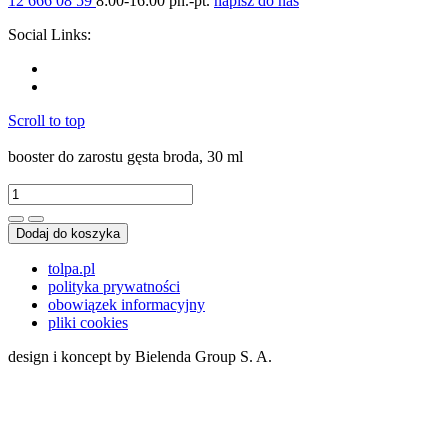
12 666 08 59
8:00-16:00 pn.-pt.
napisz do nas
Social Links:
Scroll to top
booster do zarostu gęsta broda, 30 ml
Dodaj do koszyka
tolpa.pl
polityka prywatności
obowiązek informacyjny
pliki cookies
design i koncept by Bielenda Group S. A.