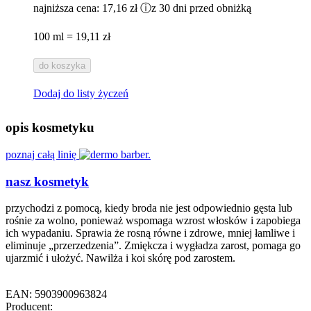
najniższa cena:
17,16 zł
ⓘ
z 30 dni przed obniżką
100 ml = 19,11 zł
do koszyka
Dodaj do listy życzeń
opis kosmetyku
poznaj całą linię
nasz kosmetyk
przychodzi z pomocą, kiedy broda nie jest odpowiednio gęsta lub
rośnie za wolno, ponieważ wspomaga wzrost włosków i zapobiega
ich wypadaniu. Sprawia że rosną równe i zdrowe, mniej łamliwe i
eliminuje „przerzedzenia”. Zmiękcza i wygładza zarost, pomaga go
ujarzmić i ułożyć. Nawilża i koi skórę pod zarostem.
EAN: 5903900963824
Producent: