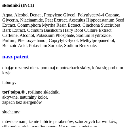
składniki (INCI)
Aqua, Alcohol Denat., Propylene Glycol, Polyglyceryl-4 Caprate,
Glycerin, Niacinamide, Peat Extract, Aesculus Hippocastanum Seed
Extract, Commiphora Myrrha Resin Ectract, Cinchona Succirubra
Bark Extract, Ocimum Basilicum Hairy Root Culture Extract,
Caffeine, Alcohol, Potassium Phosphate, Sodium Hydroxide,
Parfum, Phenoxyethanol, Caprylyl Glycol, Methylpropanediol,
Benzoic Acid, Potassium Sorbate, Sodium Benzoate.
nasz patent
dbając o zarost nie zapominaj o potrzebach skóry, która się pod nim
kryje.
lubimy:
torf tołpa.®
, roślinne składniki
aktywne, naturalny kolor,
zapach bez alergenów
słuchamy:
mówicie nam, że nie lubicie parabenów, sztucznych barwników,
silikonów, oleju parafinowego. My o tym pamiętamy