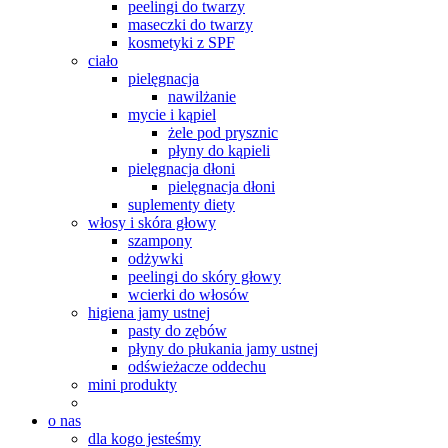
peelingi do twarzy
maseczki do twarzy
kosmetyki z SPF
ciało
pielęgnacja
nawilżanie
mycie i kąpiel
żele pod prysznic
płyny do kąpieli
pielęgnacja dłoni
pielęgnacja dłoni
suplementy diety
włosy i skóra głowy
szampony
odżywki
peelingi do skóry głowy
wcierki do włosów
higiena jamy ustnej
pasty do zębów
płyny do płukania jamy ustnej
odświeżacze oddechu
mini produkty
o nas
dla kogo jesteśmy