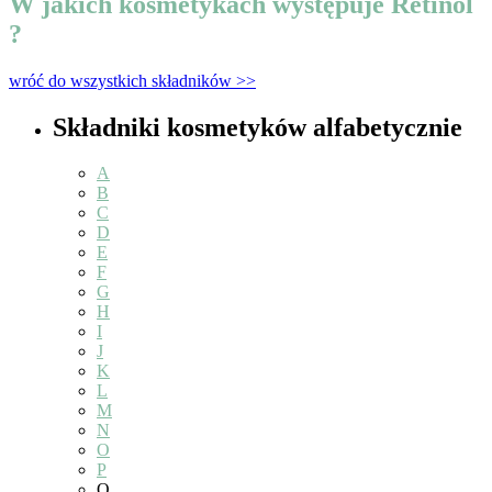
W jakich kosmetykach występuje Retinol
?
wróć do wszystkich składników >>
Składniki kosmetyków alfabetycznie
A
B
C
D
E
F
G
H
I
J
K
L
M
N
O
P
Q