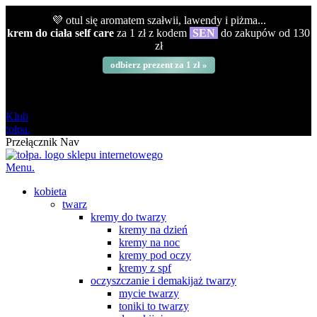
💜 otul się aromatem szałwii, lawendy i piżma...
krem do ciała self care
za 1 zł z kodem
SEN
do zakupów od 130
zł
odbierz prezent za 1 zł »
darmowa
od 120 zł
Klub
tołpa.
Przełącznik Nav
Menu.
kobieta
twarz
kremy do twarzy
kremy na dzień
kremy na noc
kremy pod oczy
kremy z spf
oczyszczanie i demakijaż twarzy
mycie twarzy
toniki to twarzy