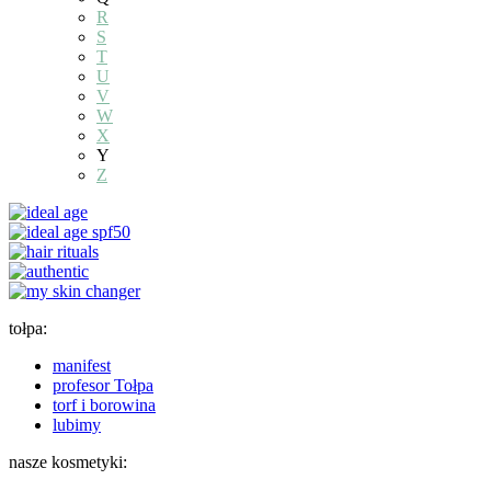
R
S
T
U
V
W
X
Y
Z
tołpa:
manifest
profesor Tołpa
torf i borowina
lubimy
nasze kosmetyki: