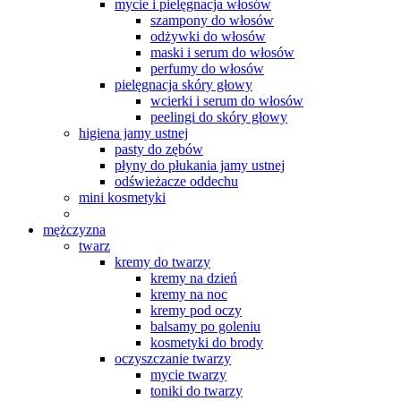
mycie i pielęgnacja włosów
szampony do włosów
odżywki do włosów
maski i serum do włosów
perfumy do włosów
pielęgnacja skóry głowy
wcierki i serum do włosów
peelingi do skóry głowy
higiena jamy ustnej
pasty do zębów
płyny do płukania jamy ustnej
odświeżacze oddechu
mini kosmetyki
mężczyzna
twarz
kremy do twarzy
kremy na dzień
kremy na noc
kremy pod oczy
balsamy po goleniu
kosmetyki do brody
oczyszczanie twarzy
mycie twarzy
toniki do twarzy