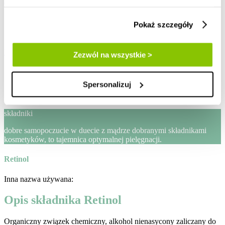
Pokaż szczegóły
zaloguj / zarejestruj
Lista życzeń
Mój koszyk
Zezwól na wszystkie >
Strona główna
blog
Spersonalizuj
skladniki-kosmetykow
retinol
składniki
dobre samopoczucie w duecie z mądrze dobranymi składnikami
kosmetyków, to tajemnica optymalnej pielęgnacji.
Retinol
Inna nazwa używana:
Opis składnika Retinol
Organiczny związek chemiczny, alkohol nienasycony zaliczany do