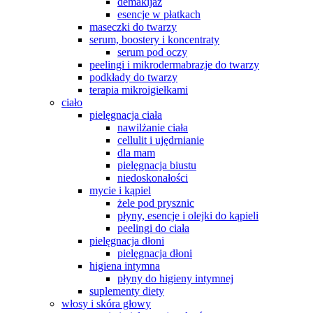
demakijaż
esencje w płatkach
maseczki do twarzy
serum, boostery i koncentraty
serum pod oczy
peelingi i mikrodermabrazje do twarzy
podkłady do twarzy
terapia mikroigiełkami
ciało
pielęgnacja ciała
nawilżanie ciała
cellulit i ujędrnianie
dla mam
pielęgnacja biustu
niedoskonałości
mycie i kąpiel
żele pod prysznic
płyny, esencje i olejki do kąpieli
peelingi do ciała
pielęgnacja dłoni
pielęgnacja dłoni
higiena intymna
płyny do higieny intymnej
suplementy diety
włosy i skóra głowy