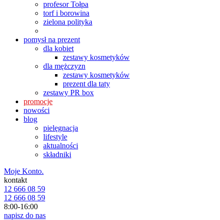
profesor Tołpa
torf i borowina
zielona polityka
pomysł na prezent
dla kobiet
zestawy kosmetyków
dla mężczyzn
zestawy kosmetyków
prezent dla taty
zestawy PR box
promocje
nowości
blog
pielęgnacja
lifestyle
aktualności
składniki
Moje Konto.
kontakt
12 666 08 59
12 666 08 59
8:00-16:00
napisz do nas