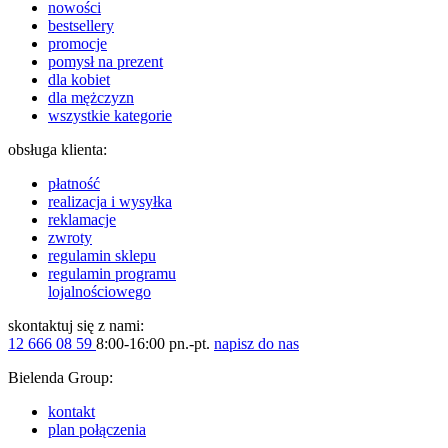
nowości
bestsellery
promocje
pomysł na prezent
dla kobiet
dla mężczyzn
wszystkie kategorie
obsługa klienta:
płatność
realizacja i wysyłka
reklamacje
zwroty
regulamin sklepu
regulamin programu
lojalnościowego
skontaktuj się z nami:
12 666 08 59
8:00-16:00 pn.-pt.
napisz do nas
Bielenda Group:
kontakt
plan połączenia