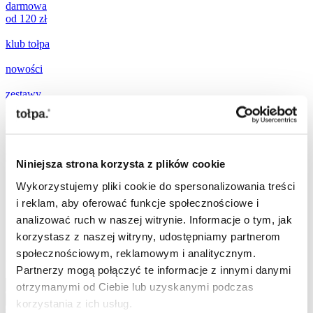
darmowa
od 120 zł
klub tołpa
nowości
zestawy
prezentowe
promocje
popularne teraz:
Niniejsza strona korzysta z plików cookie
Wykorzystujemy pliki cookie do spersonalizowania treści
[ ☀️
SPF
]
i reklam, aby oferować funkcje społecznościowe i
[
mikroigiełki
]
analizować ruch w naszej witrynie. Informacje o tym, jak
[
ujędrnianie
]
[
witamina C
]
korzystasz z naszej witryny, udostępniamy partnerom
społecznościowym, reklamowym i analitycznym.
Szukaj
Partnerzy mogą połączyć te informacje z innymi danymi
Szukaj
otrzymanymi od Ciebie lub uzyskanymi podczas
Szukaj
korzystania z ich usług.
Przejdź do treści