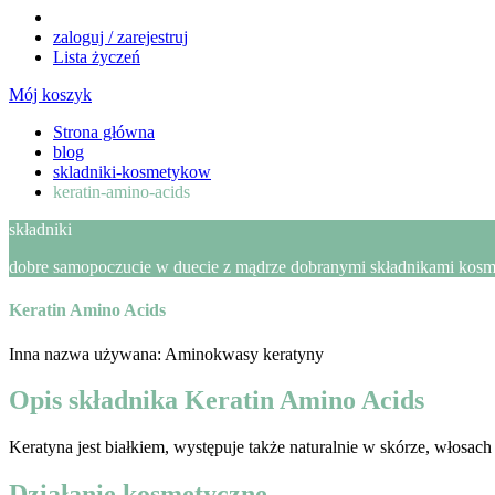
zaloguj / zarejestruj
Lista życzeń
Mój koszyk
Strona główna
blog
skladniki-kosmetykow
keratin-amino-acids
składniki
dobre samopoczucie w duecie z mądrze dobranymi składnikami kosmet
Keratin Amino Acids
Inna nazwa używana: Aminokwasy keratyny
Opis składnika Keratin Amino Acids
Keratyna jest białkiem, występuje także naturalnie w skórze, włosach
Działanie kosmetyczne