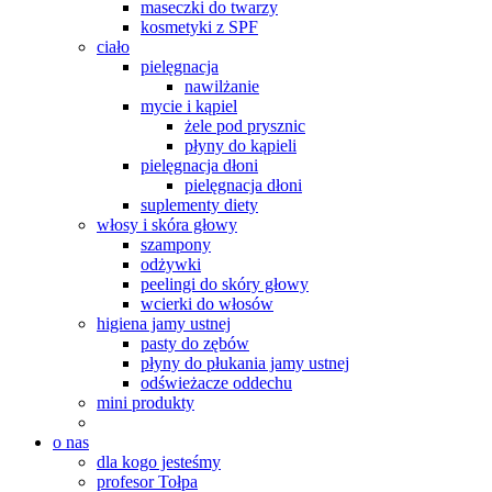
maseczki do twarzy
kosmetyki z SPF
ciało
pielęgnacja
nawilżanie
mycie i kąpiel
żele pod prysznic
płyny do kąpieli
pielęgnacja dłoni
pielęgnacja dłoni
suplementy diety
włosy i skóra głowy
szampony
odżywki
peelingi do skóry głowy
wcierki do włosów
higiena jamy ustnej
pasty do zębów
płyny do płukania jamy ustnej
odświeżacze oddechu
mini produkty
o nas
dla kogo jesteśmy
profesor Tołpa