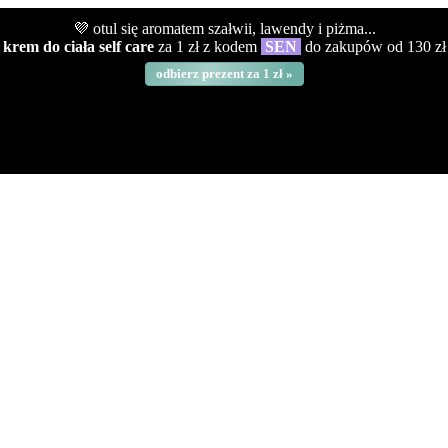
💜 otul się aromatem szałwii, lawendy i piżma...
krem do ciała self care
za 1 zł z kodem
SEN
do zakupów od 130 zł
odbierz prezent za 1 zł »