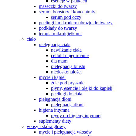
esencje w płatkach
maseczki do twarzy
serum, boostery i koncentraty
serum pod oczy
peelingi i mikrodermabrazje do twarzy
podkłady do twarzy
terapia mikroigiełkami
ciało
pielęgnacja ciała
nawilżanie ciała
cellulit i ujędrnianie
dla mam
pielęgnacja biustu
niedoskonałości
mycie i kąpiel
żele pod prysznic
płyny, esencje i olejki do kąpieli
peelingi do ciała
pielęgnacja dłoni
pielęgnacja dłoni
higiena intymna
płyny do higieny intymnej
suplementy diety
włosy i skóra głowy
mycie i pielęgnacja włosów