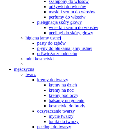
szampony do włosów
odżywki do włosów
maski i serum do włosów
perfumy do włosów
pielęgnacja skóry głowy
wcierki i serum do włosów
peelingi do skóry głowy
higiena jamy ustnej
pasty do zębów
płyny do płukania jamy ustnej
odświeżacze oddechu
mini kosmetyki
mężczyzna
twarz
kremy do twarzy
kremy na dzień
kremy na noc
kremy pod oczy
balsamy po goleniu
kosmetyki do brody
oczyszczanie twarzy
mycie twarzy
toniki do twarzy
peelingi do twarzy