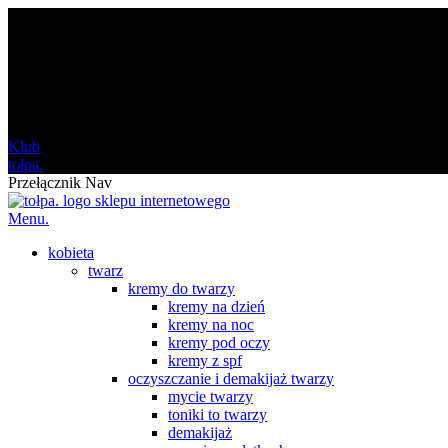
darmowa
od 120 zł
Klub
tołpa.
Przełącznik Nav
Menu.
kobieta
twarz
kremy do twarzy
kremy na dzień
kremy na noc
kremy pod oczy
kremy z spf
oczyszczanie i demakijaż twarzy
mycie twarzy
toniki to twarzy
demakijaż