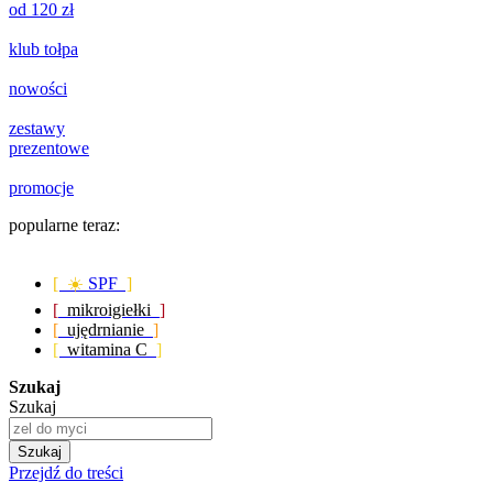
od 120 zł
klub tołpa
nowości
zestawy
prezentowe
promocje
popularne teraz:
[ ☀️
SPF
]
[
mikroigiełki
]
[
ujędrnianie
]
[
witamina C
]
Szukaj
Szukaj
Szukaj
Przejdź do treści