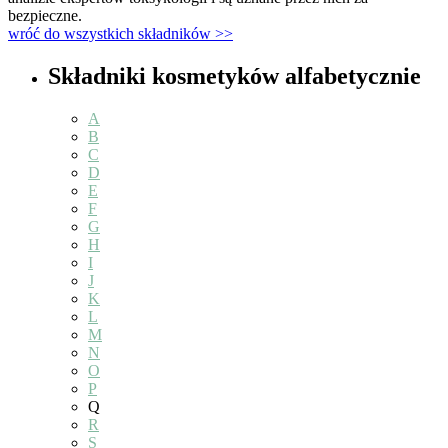
bezpieczne.
wróć do wszystkich składników >>
Składniki kosmetyków alfabetycznie
A
B
C
D
E
F
G
H
I
J
K
L
M
N
O
P
Q
R
S