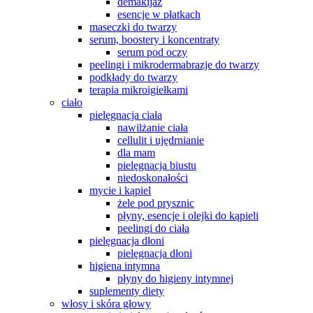
demakijaż
esencje w płatkach
maseczki do twarzy
serum, boostery i koncentraty
serum pod oczy
peelingi i mikrodermabrazje do twarzy
podkłady do twarzy
terapia mikroigiełkami
ciało
pielęgnacja ciała
nawilżanie ciała
cellulit i ujędrnianie
dla mam
pielęgnacja biustu
niedoskonałości
mycie i kąpiel
żele pod prysznic
płyny, esencje i olejki do kąpieli
peelingi do ciała
pielęgnacja dłoni
pielęgnacja dłoni
higiena intymna
płyny do higieny intymnej
suplementy diety
włosy i skóra głowy