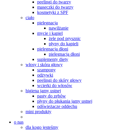
peelingi do twarzy
maseczki do twarzy
kosmetyki z SPF
ciało
pielęgnacja
nawilżanie
mycie i kąpiel
żele pod prysznic
płyny do kąpieli
pielęgnacja dłoni
pielęgnacja dłoni
suplementy diety
włosy i skóra głowy
szampony
odżywki
peelingi do skóry głowy
wcierki do włosów
higiena jamy ustnej
pasty do zębów
płyny do płukania jamy ustnej
odświeżacze oddechu
mini produkty
o nas
dla kogo jesteśmy