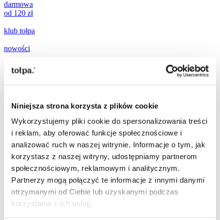
darmowa
od 120 zł
klub tołpa
nowości
zestawy
prezentowe
promocje
Niniejsza strona korzysta z plików cookie
popularne teraz:
Wykorzystujemy pliki cookie do spersonalizowania treści
i reklam, aby oferować funkcje społecznościowe i
[ ☀️
SPF
]
analizować ruch w naszej witrynie. Informacje o tym, jak
[
mikroigiełki
]
[
ujędrnianie
]
korzystasz z naszej witryny, udostępniamy partnerom
[
witamina C
]
społecznościowym, reklamowym i analitycznym.
Partnerzy mogą połączyć te informacje z innymi danymi
Szukaj
Szukaj
otrzymanymi od Ciebie lub uzyskanymi podczas
korzystania z ich usług.
Szukaj
Przejdź do treści