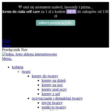
💜 otul się aromatem szałwii, lawendy i piżma...
krem do ciała self care
za 1 zł z kodem
SEN
do zakupów od 130
zł
odbierz prezent za 1 zł »
darmowa
od 120 zł
Klub
tołpa.
Przełącznik Nav
Menu.
kobieta
twarz
kremy do twarzy
kremy na dzień
kremy na noc
kremy pod oczy
kremy z spf
oczyszczanie i demakijaż twarzy
mycie twarzy
toniki to twarzy