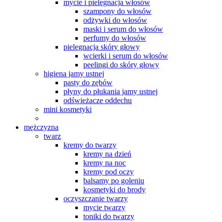
mycie i pielęgnacja włosów
szampony do włosów
odżywki do włosów
maski i serum do włosów
perfumy do włosów
pielęgnacja skóry głowy
wcierki i serum do włosów
peelingi do skóry głowy
higiena jamy ustnej
pasty do zębów
płyny do płukania jamy ustnej
odświeżacze oddechu
mini kosmetyki
mężczyzna
twarz
kremy do twarzy
kremy na dzień
kremy na noc
kremy pod oczy
balsamy po goleniu
kosmetyki do brody
oczyszczanie twarzy
mycie twarzy
toniki do twarzy