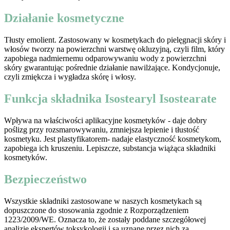
Działanie kosmetyczne
Tłusty emolient. Zastosowany w kosmetykach do pielęgnacji skóry i
włosów tworzy na powierzchni warstwę okluzyjną, czyli film, który
zapobiega nadmiernemu odparowywaniu wody z powierzchni
skóry gwarantując pośrednie działanie nawilżające. Kondycjonuje,
czyli zmiękcza i wygładza skórę i włosy.
Funkcja składnika Isostearyl Isostearate
Wpływa na właściwości aplikacyjne kosmetyków - daje dobry
poślizg przy rozsmarowywaniu, zmniejsza lepienie i tłustość
kosmetyku. Jest plastyfikatorem- nadaje elastyczność kosmetykom,
zapobiega ich kruszeniu. Lepiszcze, substancja wiążąca składniki
kosmetyków.
Bezpieczeństwo
Wszystkie składniki zastosowane w naszych kosmetykach są
dopuszczone do stosowania zgodnie z Rozporządzeniem
1223/2009/WE. Oznacza to, że zostały poddane szczegółowej
analizie ekspertów toksykologii i są uznane przez nich za