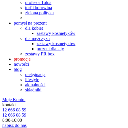
profesor Tołpa
torf i borowina
zielona polityka
pomysł na prezent
dla kobiet
zestawy kosmetyków
dla mężczyzn
zestawy kosmetyków
prezent dla taty
zestawy PR box
promocje
nowości
blog
pielęgnacja
lifestyle
aktualności
składniki
Moje Konto.
kontakt
12 666 08 59
12 666 08 59
8:00-16:00
napisz do nas