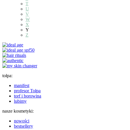
T
U
V
W
X
Y
Z
tołpa:
manifest
profesor Tołpa
torf i borowina
lubimy
nasze kosmetyki:
nowości
bestsellery