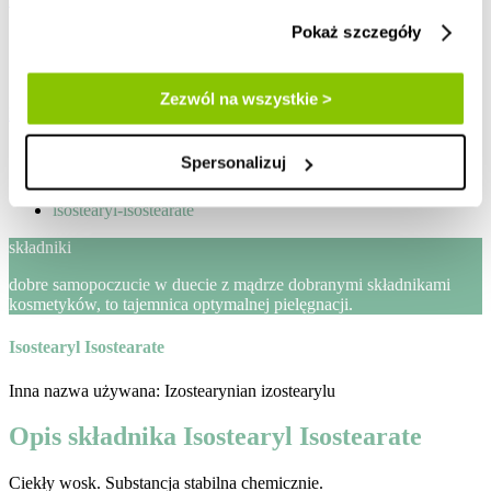
Pokaż szczegóły
zaloguj / zarejestruj
Lista życzeń
Zezwól na wszystkie >
Mój koszyk
Strona główna
Spersonalizuj
blog
skladniki-kosmetykow
isostearyl-isostearate
składniki
dobre samopoczucie w duecie z mądrze dobranymi składnikami
kosmetyków, to tajemnica optymalnej pielęgnacji.
Isostearyl Isostearate
Inna nazwa używana: Izostearynian izostearylu
Opis składnika Isostearyl Isostearate
Ciekły wosk. Substancja stabilna chemicznie.