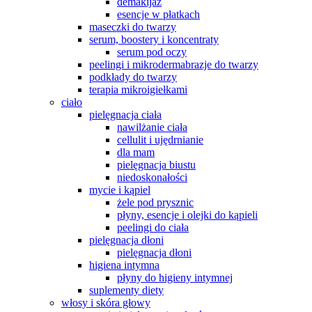
demakijaż
esencje w płatkach
maseczki do twarzy
serum, boostery i koncentraty
serum pod oczy
peelingi i mikrodermabrazje do twarzy
podkłady do twarzy
terapia mikroigiełkami
ciało
pielęgnacja ciała
nawilżanie ciała
cellulit i ujędrnianie
dla mam
pielęgnacja biustu
niedoskonałości
mycie i kąpiel
żele pod prysznic
płyny, esencje i olejki do kąpieli
peelingi do ciała
pielęgnacja dłoni
pielęgnacja dłoni
higiena intymna
płyny do higieny intymnej
suplementy diety
włosy i skóra głowy