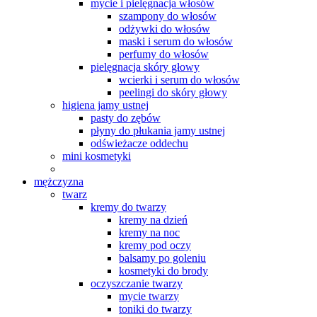
mycie i pielęgnacja włosów
szampony do włosów
odżywki do włosów
maski i serum do włosów
perfumy do włosów
pielęgnacja skóry głowy
wcierki i serum do włosów
peelingi do skóry głowy
higiena jamy ustnej
pasty do zębów
płyny do płukania jamy ustnej
odświeżacze oddechu
mini kosmetyki
mężczyzna
twarz
kremy do twarzy
kremy na dzień
kremy na noc
kremy pod oczy
balsamy po goleniu
kosmetyki do brody
oczyszczanie twarzy
mycie twarzy
toniki do twarzy