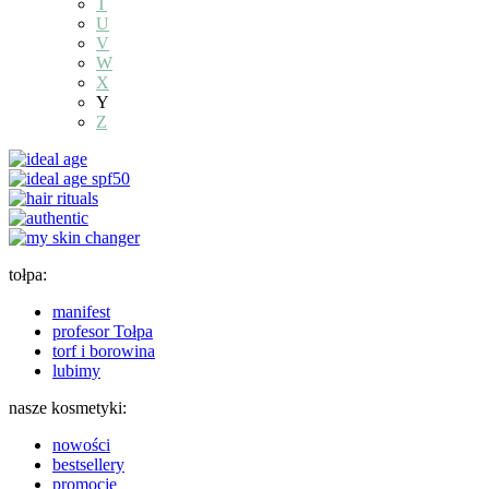
T
U
V
W
X
Y
Z
tołpa:
manifest
profesor Tołpa
torf i borowina
lubimy
nasze kosmetyki:
nowości
bestsellery
promocje