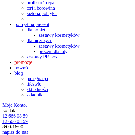
profesor Tołpa
torf i borowina
zielona polityka
pomysł na prezent
dla kobiet
zestawy kosmetyków
dla mężczyzn
zestawy kosmetyków
prezent dla taty
zestawy PR box
promocje
nowości
blog
pielęgnacja
lifestyle
aktualności
składniki
Moje Konto.
kontakt
12 666 08 59
12 666 08 59
8:00-16:00
napisz do nas