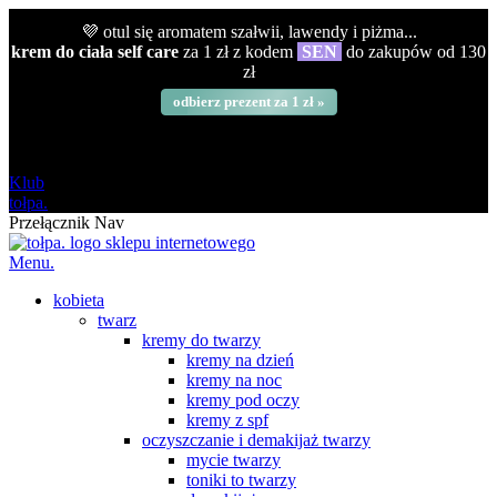
💜 otul się aromatem szałwii, lawendy i piżma...
krem do ciała self care
za 1 zł z kodem
SEN
do zakupów od 130
zł
odbierz prezent za 1 zł »
darmowa
od 120 zł
Klub
tołpa.
Przełącznik Nav
Menu.
kobieta
twarz
kremy do twarzy
kremy na dzień
kremy na noc
kremy pod oczy
kremy z spf
oczyszczanie i demakijaż twarzy
mycie twarzy
toniki to twarzy