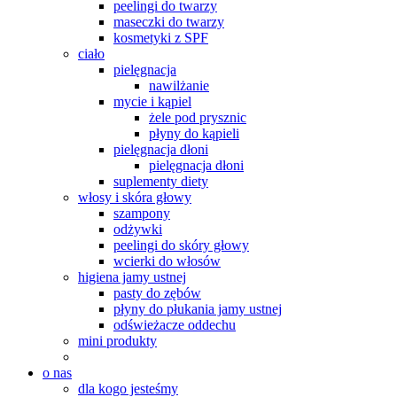
peelingi do twarzy
maseczki do twarzy
kosmetyki z SPF
ciało
pielęgnacja
nawilżanie
mycie i kąpiel
żele pod prysznic
płyny do kąpieli
pielęgnacja dłoni
pielęgnacja dłoni
suplementy diety
włosy i skóra głowy
szampony
odżywki
peelingi do skóry głowy
wcierki do włosów
higiena jamy ustnej
pasty do zębów
płyny do płukania jamy ustnej
odświeżacze oddechu
mini produkty
o nas
dla kogo jesteśmy