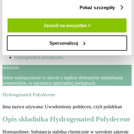
Pokaż szczegóły
zaloguj / zarejestruj
Lista życzeń
Zezwól na wszystkie >
Mój koszyk
Strona główna
Spersonalizuj
blog
skladniki-kosmetykow
hydrogenated-polydecene
składniki
dobre samopoczucie w duecie z mądrze dobranymi składnikami
kosmetyków, to tajemnica optymalnej pielęgnacji.
Hydrogenated Polydecene
Inna nazwa używana: Uwodorniony polidecen, czyli polidekan
Opis składnika Hydrogenated Polydecene
Homopolimer. Substancja stabilna chemicznie w szerokim zakresie