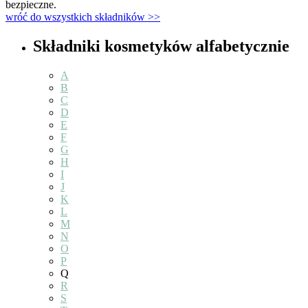
bezpieczne.
wróć do wszystkich składników >>
Składniki kosmetyków alfabetycznie
A
B
C
D
E
F
G
H
I
J
K
L
M
N
O
P
Q
R
S