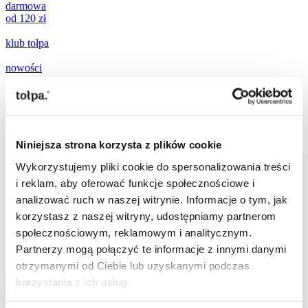
darmowa
od 120 zł
klub tołpa
nowości
zestawy
prezentowe
promocje
Niniejsza strona korzysta z plików cookie
popularne teraz:
Wykorzystujemy pliki cookie do spersonalizowania treści
i reklam, aby oferować funkcje społecznościowe i
[ ☀️
SPF
]
analizować ruch w naszej witrynie. Informacje o tym, jak
[
mikroigiełki
]
korzystasz z naszej witryny, udostępniamy partnerom
[
ujędrnianie
]
[
witamina C
]
społecznościowym, reklamowym i analitycznym.
Partnerzy mogą połączyć te informacje z innymi danymi
Szukaj
otrzymanymi od Ciebie lub uzyskanymi podczas
Szukaj
korzystania z ich usług.
Szukaj
Przejdź do treści