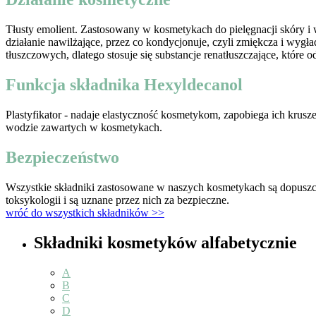
Tłusty emolient. Zastosowany w kosmetykach do pielęgnacji skóry 
działanie nawilżające, przez co kondycjonuje, czyli zmiękcza i wygł
tłuszczowych, dlatego stosuje się substancje renatłuszczające, które 
Funkcja składnika Hexyldecanol
Plastyfikator - nadaje elastyczność kosmetykom, zapobiega ich krus
wodzie zawartych w kosmetykach.
Bezpieczeństwo
Wszystkie składniki zastosowane w naszych kosmetykach są dopuszc
toksykologii i są uznane przez nich za bezpieczne.
wróć do wszystkich składników >>
Składniki kosmetyków alfabetycznie
A
B
C
D