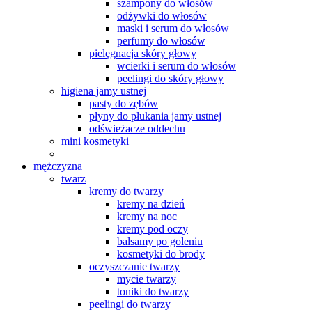
szampony do włosów
odżywki do włosów
maski i serum do włosów
perfumy do włosów
pielęgnacja skóry głowy
wcierki i serum do włosów
peelingi do skóry głowy
higiena jamy ustnej
pasty do zębów
płyny do płukania jamy ustnej
odświeżacze oddechu
mini kosmetyki
mężczyzna
twarz
kremy do twarzy
kremy na dzień
kremy na noc
kremy pod oczy
balsamy po goleniu
kosmetyki do brody
oczyszczanie twarzy
mycie twarzy
toniki do twarzy
peelingi do twarzy