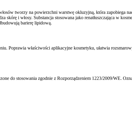
i włosów tworzy na powierzchni warstwę okluzyjną, która zapobiega n
adza skórę i włosy. Substancja stosowana jako renatłuszczająca w kos
odbudowują barierę lipidową.
zeniu. Poprawia właściwości aplikacyjne kosmetyku, ułatwia rozsmaro
zone do stosowania zgodnie z Rozporządzeniem 1223/2009/WE. Oznacz