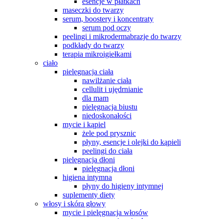
esencje w płatkach
maseczki do twarzy
serum, boostery i koncentraty
serum pod oczy
peelingi i mikrodermabrazje do twarzy
podkłady do twarzy
terapia mikroigiełkami
ciało
pielęgnacja ciała
nawilżanie ciała
cellulit i ujędrnianie
dla mam
pielęgnacja biustu
niedoskonałości
mycie i kąpiel
żele pod prysznic
płyny, esencje i olejki do kąpieli
peelingi do ciała
pielęgnacja dłoni
pielęgnacja dłoni
higiena intymna
płyny do higieny intymnej
suplementy diety
włosy i skóra głowy
mycie i pielęgnacja włosów