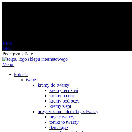
darmowa
od 120 zł
Klub
tołpa.
Przełącznik Nav
Menu.
kobieta
twarz
kremy do twarzy
kremy na dzień
kremy na noc
kremy pod oczy
kremy z spf
oczyszczanie i demakijaż twarzy
mycie twarzy
toniki to twarzy
demakijaż