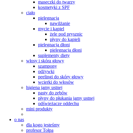
maseczki do twarzy
kosmetyki z SPF
ciało
pielęgnacja
nawilżanie
mycie i kąpiel
żele pod prysznic
płyny do kąpieli
pielęgnacja dłoni
pielęgnacja dłoni
suplementy diety
włosy i skóra głowy
szampony
odżywki
peelingi do skóry głowy
wcierki do włosów
higiena jamy ustnej
pasty do zębów
płyny do płukania jamy ustnej
odświeżacze oddechu
mini produkty
o nas
dla kogo jesteśmy
profesor Tołpa