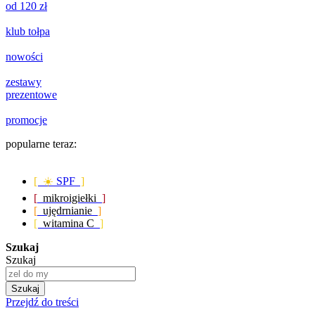
od 120 zł
klub tołpa
nowości
zestawy
prezentowe
promocje
popularne teraz:
[ ☀️
SPF
]
[
mikroigiełki
]
[
ujędrnianie
]
[
witamina C
]
Szukaj
Szukaj
Szukaj
Przejdź do treści