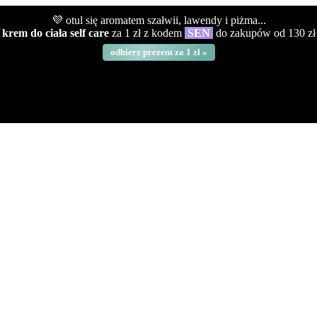
💜 otul się aromatem szałwii, lawendy i piżma...
krem do ciała self care
za 1 zł z kodem
SEN
do zakupów od 130 zł
odbierz prezent za 1 zł »