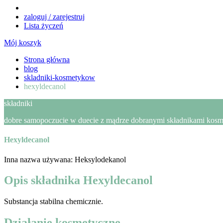
zaloguj / zarejestruj
Lista życzeń
Mój koszyk
Strona główna
blog
skladniki-kosmetykow
hexyldecanol
składniki
dobre samopoczucie w duecie z mądrze dobranymi składnikami kosmet
Hexyldecanol
Inna nazwa używana: Heksylodekanol
Opis składnika Hexyldecanol
Substancja stabilna chemicznie.
Działanie kosmetyczne