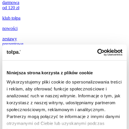
darmowa
od 120 zł
klub tołpa
nowości
zestawy
prezentowe
promocje
popularne teraz:
Niniejsza strona korzysta z plików cookie
[ ☀️
SPF
]
Wykorzystujemy pliki cookie do spersonalizowania treści
[
mikroigiełki
]
i reklam, aby oferować funkcje społecznościowe i
[
ujędrnianie
]
analizować ruch w naszej witrynie. Informacje o tym, jak
[
witamina C
]
korzystasz z naszej witryny, udostępniamy partnerom
Szukaj
społecznościowym, reklamowym i analitycznym.
Szukaj
Partnerzy mogą połączyć te informacje z innymi danymi
otrzymanymi od Ciebie lub uzyskanymi podczas
Szukaj
Przejdź do treści