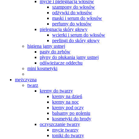
mycie i pielęgnacja włosów
szampony do włosów
odżywki do włosów
maski i serum do włosów
perfumy do włosów
pielęgnacja skóry głowy
wcierki i serum do włosów
peelingi do skóry głowy
higiena jamy ustnej
pasty do zębów
płyny do płukania jamy ustnej
odświeżacze oddechu
mini kosmetyki
mężczyzna
twarz
kremy do twarzy
kremy na dzień
kremy na noc
kremy pod oczy
balsamy po goleniu
kosmetyki do brody
oczyszczanie twarzy
mycie twarzy
toniki do twarzy