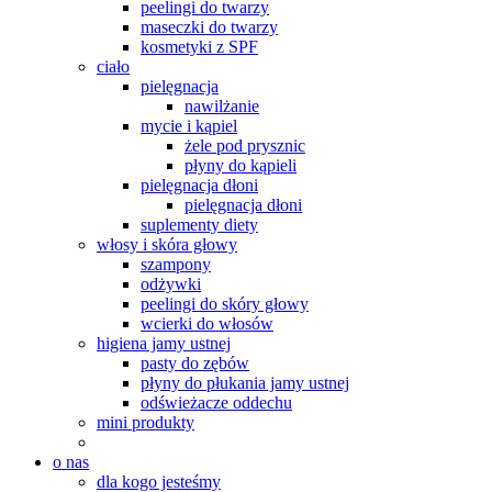
peelingi do twarzy
maseczki do twarzy
kosmetyki z SPF
ciało
pielęgnacja
nawilżanie
mycie i kąpiel
żele pod prysznic
płyny do kąpieli
pielęgnacja dłoni
pielęgnacja dłoni
suplementy diety
włosy i skóra głowy
szampony
odżywki
peelingi do skóry głowy
wcierki do włosów
higiena jamy ustnej
pasty do zębów
płyny do płukania jamy ustnej
odświeżacze oddechu
mini produkty
o nas
dla kogo jesteśmy