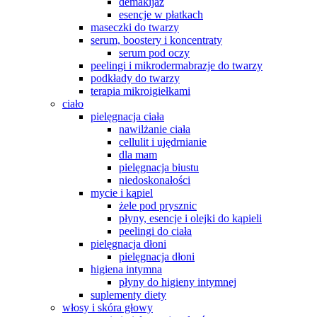
demakijaż
esencje w płatkach
maseczki do twarzy
serum, boostery i koncentraty
serum pod oczy
peelingi i mikrodermabrazje do twarzy
podkłady do twarzy
terapia mikroigiełkami
ciało
pielęgnacja ciała
nawilżanie ciała
cellulit i ujędrnianie
dla mam
pielęgnacja biustu
niedoskonałości
mycie i kąpiel
żele pod prysznic
płyny, esencje i olejki do kąpieli
peelingi do ciała
pielęgnacja dłoni
pielęgnacja dłoni
higiena intymna
płyny do higieny intymnej
suplementy diety
włosy i skóra głowy