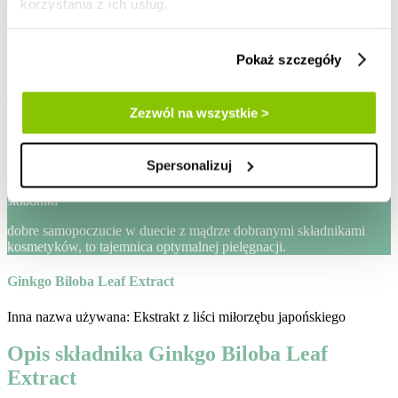
korzystania z ich usług.
zaloguj / zarejestruj
Pokaż szczegóły
Lista życzeń
Mój koszyk
Zezwól na wszystkie >
Strona główna
blog
skladniki-kosmetykow
Spersonalizuj
ginkgo-biloba-leaf-extract
składniki
dobre samopoczucie w duecie z mądrze dobranymi składnikami
kosmetyków, to tajemnica optymalnej pielęgnacji.
Ginkgo Biloba Leaf Extract
Inna nazwa używana: Ekstrakt z liści miłorzębu japońskiego
Opis składnika Ginkgo Biloba Leaf
Extract