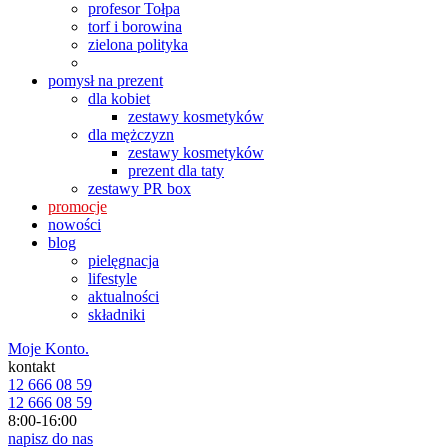
profesor Tołpa
torf i borowina
zielona polityka
pomysł na prezent
dla kobiet
zestawy kosmetyków
dla mężczyzn
zestawy kosmetyków
prezent dla taty
zestawy PR box
promocje
nowości
blog
pielęgnacja
lifestyle
aktualności
składniki
Moje Konto.
kontakt
12 666 08 59
12 666 08 59
8:00-16:00
napisz do nas