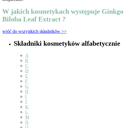
W jakich kosmetykach występuje Ginkgo
Biloba Leaf Extract ?
wróć do wszystkich składników >>
Składniki kosmetyków alfabetycznie
A
B
C
D
E
F
G
H
I
J
K
L
M
N
O