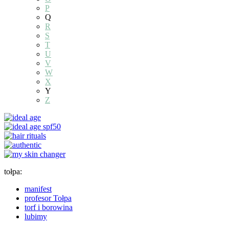
P
Q
R
S
T
U
V
W
X
Y
Z
tołpa:
manifest
profesor Tołpa
torf i borowina
lubimy