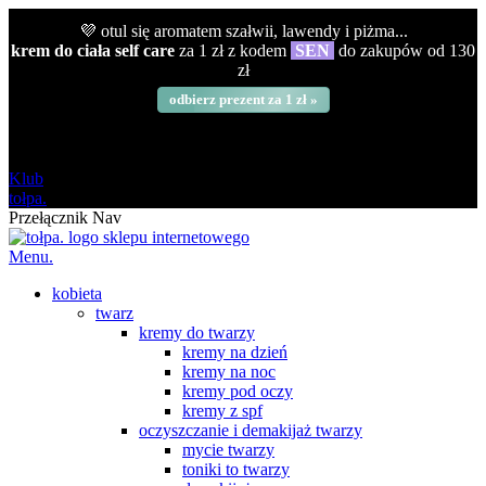
💜 otul się aromatem szałwii, lawendy i piżma...
krem do ciała self care
za 1 zł z kodem
SEN
do zakupów od 130
zł
odbierz prezent za 1 zł »
darmowa
od 120 zł
Klub
tołpa.
Przełącznik Nav
Menu.
kobieta
twarz
kremy do twarzy
kremy na dzień
kremy na noc
kremy pod oczy
kremy z spf
oczyszczanie i demakijaż twarzy
mycie twarzy
toniki to twarzy