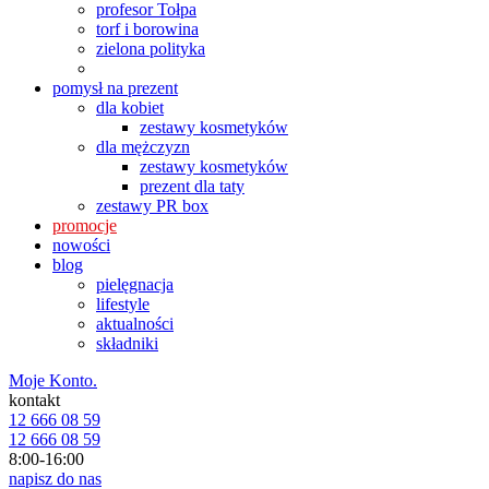
profesor Tołpa
torf i borowina
zielona polityka
pomysł na prezent
dla kobiet
zestawy kosmetyków
dla mężczyzn
zestawy kosmetyków
prezent dla taty
zestawy PR box
promocje
nowości
blog
pielęgnacja
lifestyle
aktualności
składniki
Moje Konto.
kontakt
12 666 08 59
12 666 08 59
8:00-16:00
napisz do nas