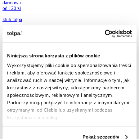
darmowa
od 120 zł
klub tołpa
nowości
zestawy
prezentowe
Niniejsza strona korzysta z plików cookie
promocje
Wykorzystujemy pliki cookie do spersonalizowania treści
popularne teraz:
i reklam, aby oferować funkcje społecznościowe i
analizować ruch w naszej witrynie. Informacje o tym, jak
[ ☀️
SPF
]
korzystasz z naszej witryny, udostępniamy partnerom
[
mikroigiełki
]
społecznościowym, reklamowym i analitycznym.
[
ujędrnianie
]
Partnerzy mogą połączyć te informacje z innymi danymi
[
witamina C
]
otrzymanymi od Ciebie lub uzyskanymi podczas
Szukaj
korzystania z ich usług.
Szukaj
Szukaj
Pokaż szczegóły
Przejdź do treści