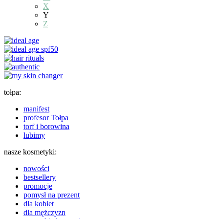
X
Y
Z
tołpa:
manifest
profesor Tołpa
torf i borowina
lubimy
nasze kosmetyki:
nowości
bestsellery
promocje
pomysł na prezent
dla kobiet
dla mężczyzn