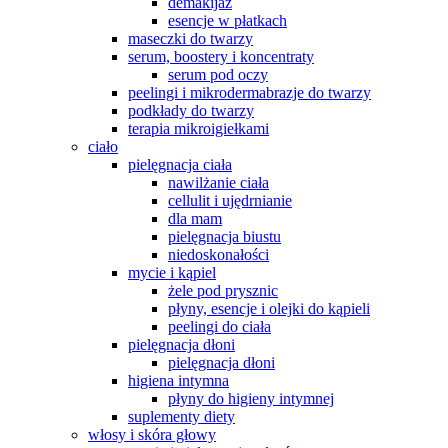
demakijaż
esencje w płatkach
maseczki do twarzy
serum, boostery i koncentraty
serum pod oczy
peelingi i mikrodermabrazje do twarzy
podkłady do twarzy
terapia mikroigiełkami
ciało
pielęgnacja ciała
nawilżanie ciała
cellulit i ujędrnianie
dla mam
pielęgnacja biustu
niedoskonałości
mycie i kąpiel
żele pod prysznic
płyny, esencje i olejki do kąpieli
peelingi do ciała
pielęgnacja dłoni
pielęgnacja dłoni
higiena intymna
płyny do higieny intymnej
suplementy diety
włosy i skóra głowy