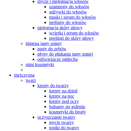
mycie i pielęgnacja włosów
szampony do włosów
odżywki do włosów
maski i serum do włosów
perfumy do włosów
pielęgnacja skóry głowy
wcierki i serum do włosów
peelingi do skóry głowy
higiena jamy ustnej
pasty do zębów
płyny do płukania jamy ustnej
odświeżacze oddechu
mini kosmetyki
mężczyzna
twarz
kremy do twarzy
kremy na dzień
kremy na noc
kremy pod oczy
balsamy po goleniu
kosmetyki do brody
oczyszczanie twarzy
mycie twarzy
toniki do twarzy