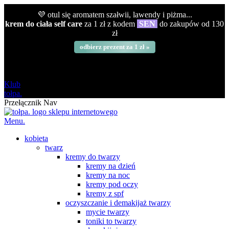
💜 otul się aromatem szałwii, lawendy i piżma...
krem do ciała self care
za 1 zł z kodem
SEN
do zakupów od 130
zł
odbierz prezent za 1 zł »
darmowa
od 120 zł
Klub
tołpa.
Przełącznik Nav
Menu.
kobieta
twarz
kremy do twarzy
kremy na dzień
kremy na noc
kremy pod oczy
kremy z spf
oczyszczanie i demakijaż twarzy
mycie twarzy
toniki to twarzy