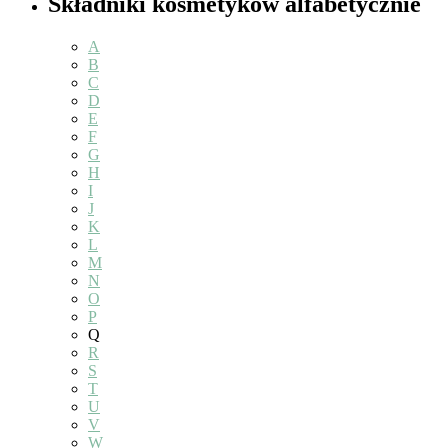
Składniki kosmetyków alfabetycznie
A
B
C
D
E
F
G
H
I
J
K
L
M
N
O
P
Q
R
S
T
U
V
W