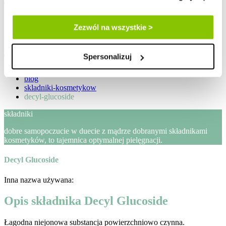
zaloguj / zarejestruj
Zezwól na wszystkie >
Lista życzeń
Mój koszyk
Spersonalizuj
Strona główna
blog
skladniki-kosmetykow
decyl-glucoside
składniki
dobre samopoczucie w duecie z mądrze dobranymi składnikami
kosmetyków, to tajemnica optymalnej pielęgnacji.
Decyl Glucoside
Inna nazwa używana:
Opis składnika Decyl Glucoside
Łagodna niejonowa substancja powierzchniowo czynna.