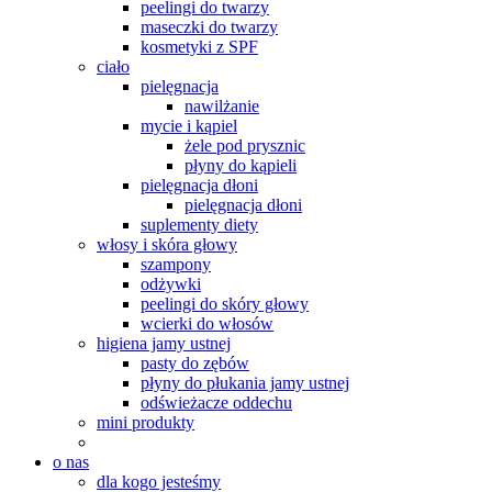
peelingi do twarzy
maseczki do twarzy
kosmetyki z SPF
ciało
pielęgnacja
nawilżanie
mycie i kąpiel
żele pod prysznic
płyny do kąpieli
pielęgnacja dłoni
pielęgnacja dłoni
suplementy diety
włosy i skóra głowy
szampony
odżywki
peelingi do skóry głowy
wcierki do włosów
higiena jamy ustnej
pasty do zębów
płyny do płukania jamy ustnej
odświeżacze oddechu
mini produkty
o nas
dla kogo jesteśmy