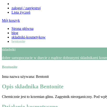
zaloguj / zarejestruj
Lista życzeń
Mój koszyk
Strona główna
blog
skladniki-kosmetykow
bentonite
składniki
dobre samopoczucie w duecie z mądrze dobranymi składnikami kosmet
Bentonite
Inna nazwa używana: Bentonit
Opis składnika Bentonite
Chemicznie jest to krzemian glinu. Zagęstnik nieorganiczny. Pod wp
Działanie kosmetyczne