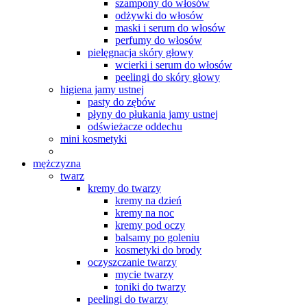
szampony do włosów
odżywki do włosów
maski i serum do włosów
perfumy do włosów
pielęgnacja skóry głowy
wcierki i serum do włosów
peelingi do skóry głowy
higiena jamy ustnej
pasty do zębów
płyny do płukania jamy ustnej
odświeżacze oddechu
mini kosmetyki
mężczyzna
twarz
kremy do twarzy
kremy na dzień
kremy na noc
kremy pod oczy
balsamy po goleniu
kosmetyki do brody
oczyszczanie twarzy
mycie twarzy
toniki do twarzy
peelingi do twarzy