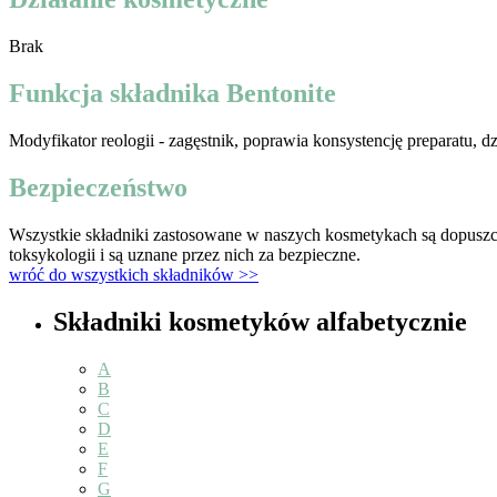
Brak
Funkcja składnika Bentonite
Modyfikator reologii - zagęstnik, poprawia konsystencję preparatu,
Bezpieczeństwo
Wszystkie składniki zastosowane w naszych kosmetykach są dopuszc
toksykologii i są uznane przez nich za bezpieczne.
wróć do wszystkich składników >>
Składniki kosmetyków alfabetycznie
A
B
C
D
E
F
G