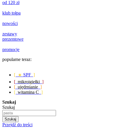
od 120 zł
klub tołpa
nowości
zestawy
prezentowe
promocje
popularne teraz:
[ ☀️
SPF
]
[
mikroigiełki
]
[
ujędrnianie
]
[
witamina C
]
Szukaj
Szukaj
Szukaj
Przejdź do treści