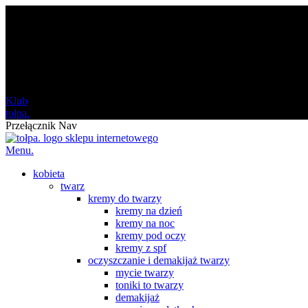
darmowa
od 120 zł
Klub
tołpa.
Przełącznik Nav
Menu.
kobieta
twarz
kremy do twarzy
kremy na dzień
kremy na noc
kremy pod oczy
kremy z spf
oczyszczanie i demakijaż twarzy
mycie twarzy
toniki to twarzy
demakijaż