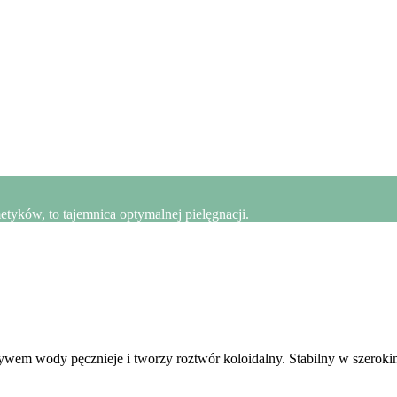
yków, to tajemnica optymalnej pielęgnacji.
ływem wody pęcznieje i tworzy roztwór koloidalny. Stabilny w szerok