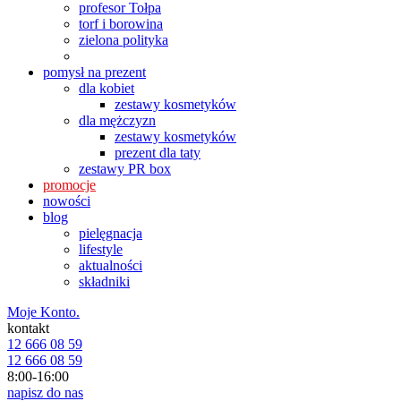
profesor Tołpa
torf i borowina
zielona polityka
pomysł na prezent
dla kobiet
zestawy kosmetyków
dla mężczyzn
zestawy kosmetyków
prezent dla taty
zestawy PR box
promocje
nowości
blog
pielęgnacja
lifestyle
aktualności
składniki
Moje Konto.
kontakt
12 666 08 59
12 666 08 59
8:00-16:00
napisz do nas