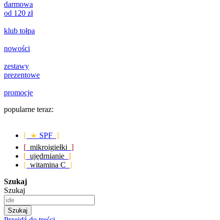
darmowa
od 120 zł
klub tołpa
nowości
zestawy
prezentowe
promocje
popularne teraz:
[ ☀️
SPF
]
[
mikroigiełki
]
[
ujędrnianie
]
[
witamina C
]
Szukaj
Szukaj
Szukaj
Przejdź do treści