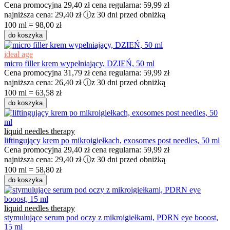
Cena promocyjna
29,40 zł
cena regularna:
59,99 zł
najniższa cena:
29,40 zł
ⓘ
z 30 dni przed obniżką
100 ml = 98,00 zł
do koszyka
ideal age
micro filler krem wypełniający, DZIEŃ, 50 ml
Cena promocyjna
31,79 zł
cena regularna:
59,99 zł
najniższa cena:
26,40 zł
ⓘ
z 30 dni przed obniżką
100 ml = 63,58 zł
do koszyka
liquid needles therapy
liftingujący krem po mikroigiełkach, exosomes post needles, 50 ml
Cena promocyjna
29,40 zł
cena regularna:
59,99 zł
najniższa cena:
29,40 zł
ⓘ
z 30 dni przed obniżką
100 ml = 58,80 zł
do koszyka
liquid needles therapy
stymulujące serum pod oczy z mikroigiełkami, PDRN eye booost,
15 ml