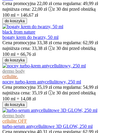
Cena promocyjna
22,00 zł
cena regularna:
49,99 zł
najniższa cena:
22,00 zł
ⓘ
z 30 dni przed obniżką
100 ml = 146,67 zł
do koszyka
black from nature
bogaty krem do twarzy, 50 ml
Cena promocyjna
33,38 zł
cena regularna:
62,99 zł
najniższa cena:
33,38 zł
ⓘ
z 30 dni przed obniżką
100 ml = 66,76 zł
do koszyka
dermo body
cellulite.
nocny turbo-krem antycellulitowy, 250 ml
Cena promocyjna
35,19 zł
cena regularna:
54,99 zł
najniższa cena:
35,19 zł
ⓘ
z 30 dni przed obniżką
100 ml = 14,08 zł
do koszyka
dermo body
cellulite OFF
turbo-serum antycellulitowe 3D GLOW, 250 ml
Cena promocyjna
40,31 zł
cena regularna:
62,99 zł