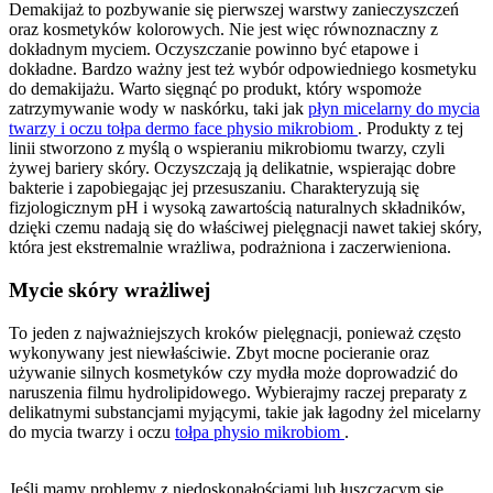
Demakijaż to pozbywanie się pierwszej warstwy zanieczyszczeń
oraz kosmetyków kolorowych. Nie jest więc równoznaczny z
dokładnym myciem. Oczyszczanie powinno być etapowe i
dokładne. Bardzo ważny jest też wybór odpowiedniego kosmetyku
do demakijażu. Warto sięgnąć po produkt, który wspomoże
zatrzymywanie wody w naskórku, taki jak
płyn micelarny do mycia
twarzy i oczu tołpa dermo face physio mikrobiom
. Produkty z tej
linii stworzono z myślą o wspieraniu mikrobiomu twarzy, czyli
żywej bariery skóry. Oczyszczają ją delikatnie, wspierając dobre
bakterie i zapobiegając jej przesuszaniu. Charakteryzują się
fizjologicznym pH i wysoką zawartością naturalnych składników,
dzięki czemu nadają się do właściwej pielęgnacji nawet takiej skóry,
która jest ekstremalnie wrażliwa, podrażniona i zaczerwieniona.
Mycie skóry wrażliwej
To jeden z najważniejszych kroków pielęgnacji, ponieważ często
wykonywany jest niewłaściwie. Zbyt mocne pocieranie oraz
używanie silnych kosmetyków czy mydła może doprowadzić do
naruszenia filmu hydrolipidowego. Wybierajmy raczej preparaty z
delikatnymi substancjami myjącymi, takie jak łagodny żel micelarny
do mycia twarzy i oczu
tołpa physio mikrobiom
.
Jeśli mamy problemy z niedoskonałościami lub łuszczącym się