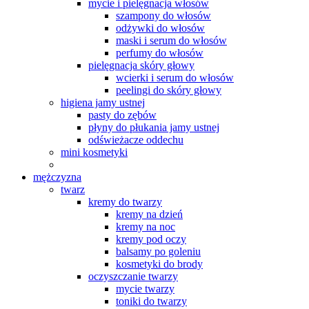
mycie i pielęgnacja włosów
szampony do włosów
odżywki do włosów
maski i serum do włosów
perfumy do włosów
pielęgnacja skóry głowy
wcierki i serum do włosów
peelingi do skóry głowy
higiena jamy ustnej
pasty do zębów
płyny do płukania jamy ustnej
odświeżacze oddechu
mini kosmetyki
mężczyzna
twarz
kremy do twarzy
kremy na dzień
kremy na noc
kremy pod oczy
balsamy po goleniu
kosmetyki do brody
oczyszczanie twarzy
mycie twarzy
toniki do twarzy