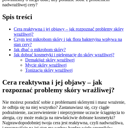
nadwrażliwej cery?
Spis treści
Cera reaktywna i jej objawy – jak rozpoznać problemy skóry
wrażliwej?
Czym jest mikrobom skóry i jak flora bakteryjna wpływa na
stan cery?
Jak dbać o mikrobom skóry?
Jak dobrać kosmetyki i pielęgnację do skóry wrażliwej?
Demakijaż skóry wrażliwej
Mycie skóry wrażliwej
Tonizacja skóry wrażliwej
Cera reaktywna i jej objawy – jak
rozpoznać problemy skóry wrażliwej?
Nie możesz poradzić sobie z problemami skórnymi i masz wrażenie,
że odbija się na niej wszystko? Zastanawiasz się, czy ciągłe
podrażnienie, zaczerwienienie i nieprzyjemne uczucie ściągnięcia to
alergia, czy może reakcja na niewłaściwie dobrane kosmetyki?
Najprawdopodobniej twoja cera jest reaktywna, czyli nadwrażliwa,
i rzeczywiście na jej stan ma wpływ bardzo wiele czynników.