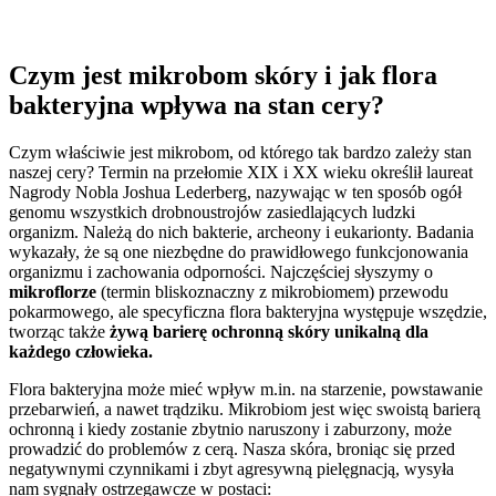
Czym jest mikrobom skóry i jak flora
bakteryjna wpływa na stan cery?
Czym właściwie jest mikrobom, od którego tak bardzo zależy stan
naszej cery? Termin na przełomie XIX i XX wieku określił laureat
Nagrody Nobla Joshua Lederberg, nazywając w ten sposób ogół
genomu wszystkich drobnoustrojów zasiedlających ludzki
organizm. Należą do nich bakterie, archeony i eukarionty. Badania
wykazały, że są one niezbędne do prawidłowego funkcjonowania
organizmu i zachowania odporności. Najczęściej słyszymy o
mikroflorze
(termin bliskoznaczny z mikrobiomem) przewodu
pokarmowego, ale specyficzna flora bakteryjna występuje wszędzie,
tworząc także
żywą barierę ochronną skóry unikalną dla
każdego człowieka.
Flora bakteryjna może mieć wpływ m.in. na starzenie, powstawanie
przebarwień, a nawet trądziku. Mikrobiom jest więc swoistą barierą
ochronną i kiedy zostanie zbytnio naruszony i zaburzony, może
prowadzić do problemów z cerą. Nasza skóra, broniąc się przed
negatywnymi czynnikami i zbyt agresywną pielęgnacją, wysyła
nam sygnały ostrzegawcze w postaci: