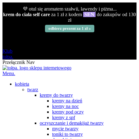
💜 otul się aromatem szałwii, lawendy i piżma...
krem do ciała self care
za 1 zł z kodem
SEN
do zakupów od 130
zł
odbierz prezent za 1 zł »
darmowa
od 120 zł
Klub
tołpa.
Przełącznik Nav
Menu.
kobieta
twarz
kremy do twarzy
kremy na dzień
kremy na noc
kremy pod oczy
kremy z spf
oczyszczanie i demakijaż twarzy
mycie twarzy
toniki to twarzy