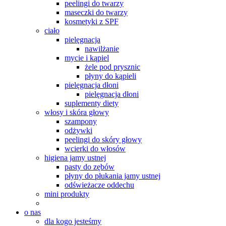
peelingi do twarzy
maseczki do twarzy
kosmetyki z SPF
ciało
pielęgnacja
nawilżanie
mycie i kąpiel
żele pod prysznic
płyny do kąpieli
pielęgnacja dłoni
pielęgnacja dłoni
suplementy diety
włosy i skóra głowy
szampony
odżywki
peelingi do skóry głowy
wcierki do włosów
higiena jamy ustnej
pasty do zębów
płyny do płukania jamy ustnej
odświeżacze oddechu
mini produkty
o nas
dla kogo jesteśmy