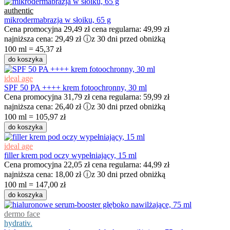
authentic
mikrodermabrazja w słoiku, 65 g
Cena promocyjna
29,49 zł
cena regularna:
49,99 zł
najniższa cena:
29,49 zł
ⓘ
z 30 dni przed obniżką
100 ml = 45,37 zł
do koszyka
ideal age
SPF 50 PA ++++ krem fotoochronny, 30 ml
Cena promocyjna
31,79 zł
cena regularna:
59,99 zł
najniższa cena:
26,40 zł
ⓘ
z 30 dni przed obniżką
100 ml = 105,97 zł
do koszyka
ideal age
filler krem pod oczy wypełniający, 15 ml​
Cena promocyjna
22,05 zł
cena regularna:
44,99 zł
najniższa cena:
18,00 zł
ⓘ
z 30 dni przed obniżką
100 ml = 147,00 zł
do koszyka
dermo face
hydrativ.