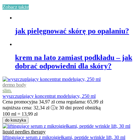
Zobacz także
jak pielęgnować skórę po opalaniu?
krem na lato zamiast podkładu – jak
dobrać odpowiedni dla skóry?
dermo body
slim.
wyszczuplający koncentrat modelujący, 250 ml
Cena promocyjna
34,97 zł
cena regularna:
65,99 zł
najniższa cena:
32,34 zł
ⓘ
z 30 dni przed obniżką
100 ml = 13,99 zł
do koszyka
liquid needles therapy
liftingujące serum z mikroigiełkami, peptide wrinkle lift, 30 ml