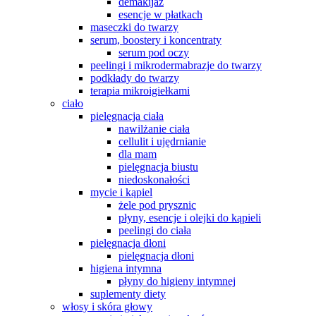
demakijaż
esencje w płatkach
maseczki do twarzy
serum, boostery i koncentraty
serum pod oczy
peelingi i mikrodermabrazje do twarzy
podkłady do twarzy
terapia mikroigiełkami
ciało
pielęgnacja ciała
nawilżanie ciała
cellulit i ujędrnianie
dla mam
pielęgnacja biustu
niedoskonałości
mycie i kąpiel
żele pod prysznic
płyny, esencje i olejki do kąpieli
peelingi do ciała
pielęgnacja dłoni
pielęgnacja dłoni
higiena intymna
płyny do higieny intymnej
suplementy diety
włosy i skóra głowy