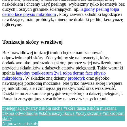
naskórkiem i chcemy użyć peelingu, wybierzmy tylko kosmetyk bez
dużych i ostrych granulek ścierających, np.
łagodny peeling tołpa
dermo face physio mikrobiom
, który zawiera składniki łagodzące i
nawilżające, m.in. probiotyk, mineralne drobinki perlitu, keratynazę
i glicerynę.
Tonizacja skóry wrażliwej
Bez prawidłowej tonizacji trudno będzie nam zachować
odpowiednie pH skóry. Zdecydujmy się na kosmetyk, który
dodatkowo ukoi podrażnioną skórę, pomoże w jej nawilżeniu oraz
przyjęciu składników z dalszych etapów pielęgnacji. Takie warunki
spełnia
łagodny tonik-serum 2w1 tołpa dermo face physio
mikrobiom
. W składzie znajdziemy
probiotyk
oraz głęboko
nawilżającą pochodną mocznika. Nie tylko nawilża skórę i wspiera
jej mikrobiom, ale i zmniejsza jej reaktywność oraz wrażliwość.
Dzięki temu znakomicie przygotowuje skórę do dalszej pielęgnacji.
Ponadto zrezygnujmy z wacików na rzecz własnych dłoni.
#pielęgnacja twarzy
#skóra sucha
#skóra tłusta
#skóra mieszana
#skóra odwodniona
#skóra naczynkowa
#oczyszczanie
#mikrobiom
skóry
Najnowsze artykuły