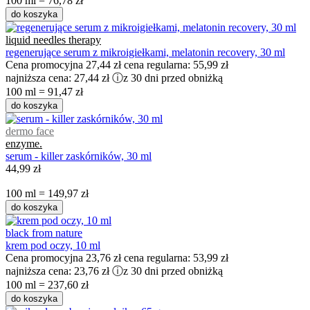
100 ml = 76,78 zł
do koszyka
liquid needles therapy
regenerujące serum z mikroigiełkami, melatonin recovery, 30 ml
Cena promocyjna
27,44 zł
cena regularna:
55,99 zł
najniższa cena:
27,44 zł
ⓘ
z 30 dni przed obniżką
100 ml = 91,47 zł
do koszyka
dermo face
enzyme.
serum - killer zaskórników, 30 ml
44,99 zł
100 ml = 149,97 zł
do koszyka
black from nature
krem pod oczy, 10 ml
Cena promocyjna
23,76 zł
cena regularna:
53,99 zł
najniższa cena:
23,76 zł
ⓘ
z 30 dni przed obniżką
100 ml = 237,60 zł
do koszyka