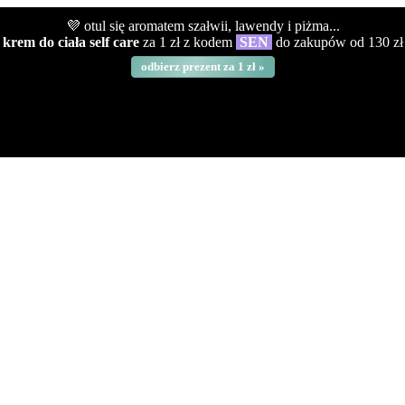
💜 otul się aromatem szałwii, lawendy i piżma...
krem do ciała self care
za 1 zł z kodem
SEN
do zakupów od 130 zł
odbierz prezent za 1 zł »