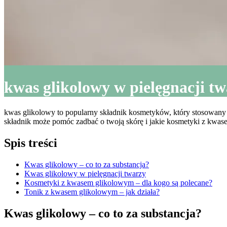
kwas glikolowy w pielęgnacji tw
kwas glikolowy to popularny składnik kosmetyków, który stosowany j
składnik może pomóc zadbać o twoją skórę i jakie kosmetyki z kwas
Spis treści
Kwas glikolowy – co to za substancja?
Kwas glikolowy w pielęgnacji twarzy
Kosmetyki z kwasem glikolowym – dla kogo są polecane?
Tonik z kwasem glikolowym – jak działa?
Kwas glikolowy – co to za substancja?