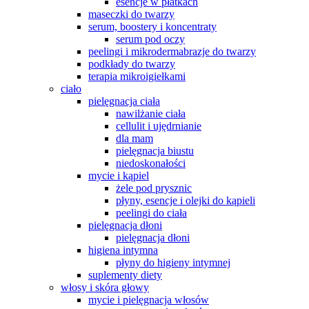
esencje w płatkach
maseczki do twarzy
serum, boostery i koncentraty
serum pod oczy
peelingi i mikrodermabrazje do twarzy
podkłady do twarzy
terapia mikroigiełkami
ciało
pielęgnacja ciała
nawilżanie ciała
cellulit i ujędrnianie
dla mam
pielęgnacja biustu
niedoskonałości
mycie i kąpiel
żele pod prysznic
płyny, esencje i olejki do kąpieli
peelingi do ciała
pielęgnacja dłoni
pielęgnacja dłoni
higiena intymna
płyny do higieny intymnej
suplementy diety
włosy i skóra głowy
mycie i pielęgnacja włosów