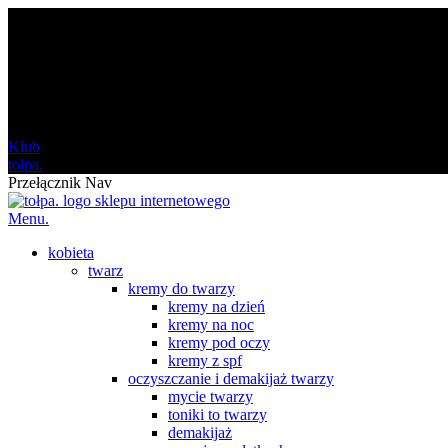
darmowa
od 120 zł
Klub
tołpa.
Przełącznik Nav
Menu.
kobieta
twarz
kremy do twarzy
kremy na dzień
kremy na noc
kremy pod oczy
kremy z spf
oczyszczanie i demakijaż twarzy
mycie twarzy
toniki to twarzy
demakijaż