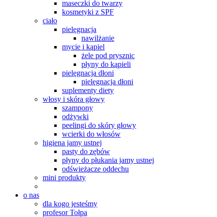
maseczki do twarzy
kosmetyki z SPF
ciało
pielęgnacja
nawilżanie
mycie i kąpiel
żele pod prysznic
płyny do kąpieli
pielęgnacja dłoni
pielęgnacja dłoni
suplementy diety
włosy i skóra głowy
szampony
odżywki
peelingi do skóry głowy
wcierki do włosów
higiena jamy ustnej
pasty do zębów
płyny do płukania jamy ustnej
odświeżacze oddechu
mini produkty
o nas
dla kogo jesteśmy
profesor Tołpa