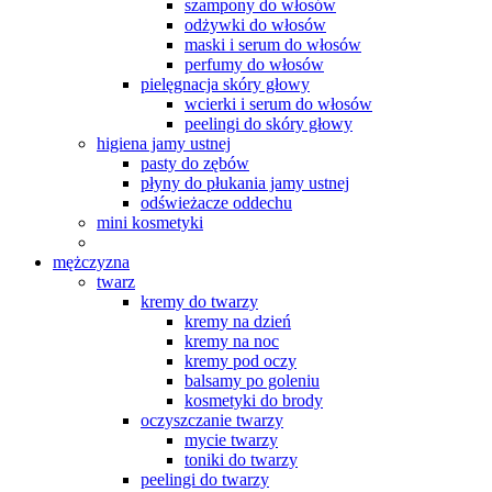
szampony do włosów
odżywki do włosów
maski i serum do włosów
perfumy do włosów
pielęgnacja skóry głowy
wcierki i serum do włosów
peelingi do skóry głowy
higiena jamy ustnej
pasty do zębów
płyny do płukania jamy ustnej
odświeżacze oddechu
mini kosmetyki
mężczyzna
twarz
kremy do twarzy
kremy na dzień
kremy na noc
kremy pod oczy
balsamy po goleniu
kosmetyki do brody
oczyszczanie twarzy
mycie twarzy
toniki do twarzy
peelingi do twarzy