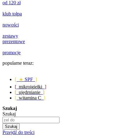
od 120 zł
klub tołpa
nowości
zestawy
prezentowe
promocje
popularne teraz:
[ ☀️
SPF
]
[
mikroigiełki
]
[
ujędrnianie
]
[
witamina C
]
Szukaj
Szukaj
Szukaj
Przejdź do treści