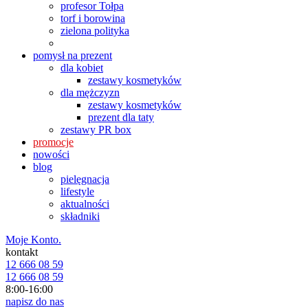
profesor Tołpa
torf i borowina
zielona polityka
pomysł na prezent
dla kobiet
zestawy kosmetyków
dla mężczyzn
zestawy kosmetyków
prezent dla taty
zestawy PR box
promocje
nowości
blog
pielęgnacja
lifestyle
aktualności
składniki
Moje Konto.
kontakt
12 666 08 59
12 666 08 59
8:00-16:00
napisz do nas