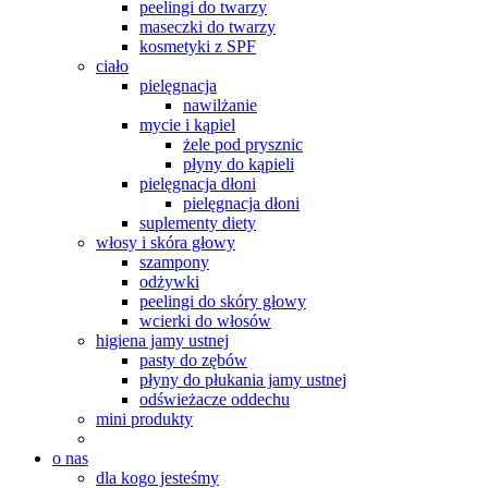
peelingi do twarzy
maseczki do twarzy
kosmetyki z SPF
ciało
pielęgnacja
nawilżanie
mycie i kąpiel
żele pod prysznic
płyny do kąpieli
pielęgnacja dłoni
pielęgnacja dłoni
suplementy diety
włosy i skóra głowy
szampony
odżywki
peelingi do skóry głowy
wcierki do włosów
higiena jamy ustnej
pasty do zębów
płyny do płukania jamy ustnej
odświeżacze oddechu
mini produkty
o nas
dla kogo jesteśmy