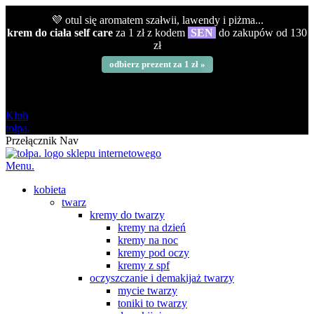
💜 otul się aromatem szałwii, lawendy i piżma...
krem do ciała self care
za 1 zł z kodem
SEN
do zakupów od 130
zł
odbierz prezent za 1 zł »
darmowa
od 120 zł
Klub
tołpa.
Przełącznik Nav
Menu.
kobieta
twarz
kremy do twarzy
kremy na dzień
kremy na noc
kremy pod oczy
kremy z spf
oczyszczanie i demakijaż twarzy
mycie twarzy
toniki to twarzy