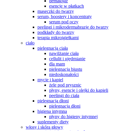
demakijaż
esencje w płatkach
maseczki do twarzy
serum, boostery i koncentraty
serum pod oczy
peelingi i mikrodermabrazje do twarzy
podkłady do twarzy
terapia mikroigiełkami
ciało
pielęgnacja ciała
nawilżanie ciała
cellulit i ujędrnianie
dla mam
pielęgnacja biustu
niedoskonałości
mycie i kąpiel
żele pod prysznic
płyny, esencje i olejki do kąpieli
peelingi do ciała
pielęgnacja dłoni
pielęgnacja dłoni
higiena intymna
płyny do higieny intymnej
suplementy diety
włosy i skóra głowy