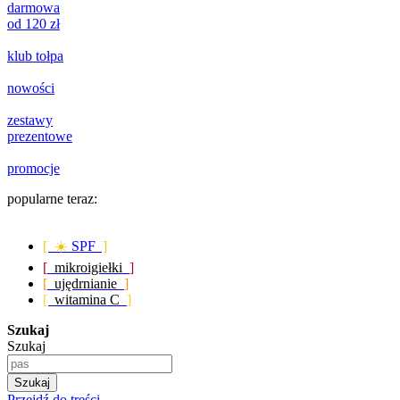
darmowa
od 120 zł
klub tołpa
nowości
zestawy
prezentowe
promocje
popularne teraz:
[ ☀️
SPF
]
[
mikroigiełki
]
[
ujędrnianie
]
[
witamina C
]
Szukaj
Szukaj
Szukaj
Przejdź do treści