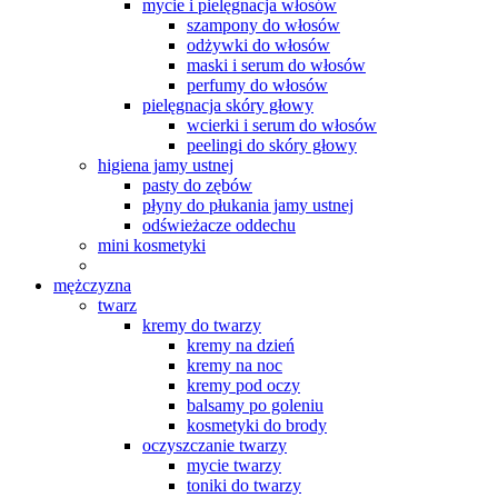
mycie i pielęgnacja włosów
szampony do włosów
odżywki do włosów
maski i serum do włosów
perfumy do włosów
pielęgnacja skóry głowy
wcierki i serum do włosów
peelingi do skóry głowy
higiena jamy ustnej
pasty do zębów
płyny do płukania jamy ustnej
odświeżacze oddechu
mini kosmetyki
mężczyzna
twarz
kremy do twarzy
kremy na dzień
kremy na noc
kremy pod oczy
balsamy po goleniu
kosmetyki do brody
oczyszczanie twarzy
mycie twarzy
toniki do twarzy