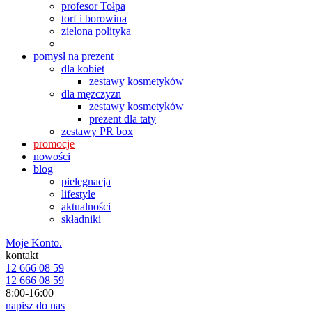
profesor Tołpa
torf i borowina
zielona polityka
pomysł na prezent
dla kobiet
zestawy kosmetyków
dla mężczyzn
zestawy kosmetyków
prezent dla taty
zestawy PR box
promocje
nowości
blog
pielęgnacja
lifestyle
aktualności
składniki
Moje Konto.
kontakt
12 666 08 59
12 666 08 59
8:00-16:00
napisz do nas