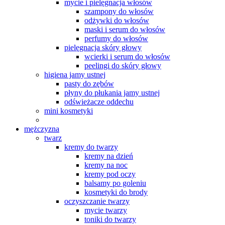
mycie i pielęgnacja włosów
szampony do włosów
odżywki do włosów
maski i serum do włosów
perfumy do włosów
pielęgnacja skóry głowy
wcierki i serum do włosów
peelingi do skóry głowy
higiena jamy ustnej
pasty do zębów
płyny do płukania jamy ustnej
odświeżacze oddechu
mini kosmetyki
mężczyzna
twarz
kremy do twarzy
kremy na dzień
kremy na noc
kremy pod oczy
balsamy po goleniu
kosmetyki do brody
oczyszczanie twarzy
mycie twarzy
toniki do twarzy