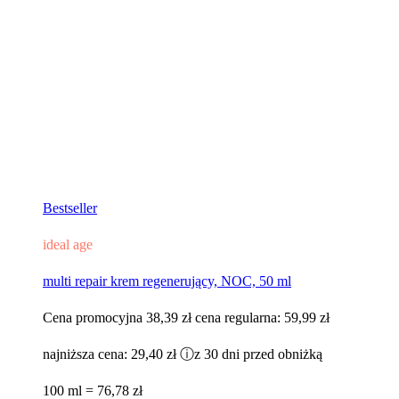
Bestseller
ideal age
multi repair krem regenerujący, NOC, 50 ml
Cena promocyjna
38,39 zł
cena regularna:
59,99 zł
najniższa cena:
29,40 zł
ⓘ
z 30 dni przed obniżką
100 ml = 76,78 zł