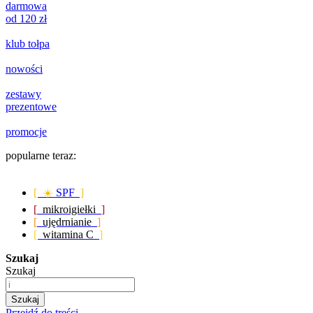
darmowa
od 120 zł
klub tołpa
nowości
zestawy
prezentowe
promocje
popularne teraz:
[ ☀️
SPF
]
[
mikroigiełki
]
[
ujędrnianie
]
[
witamina C
]
Szukaj
Szukaj
Szukaj
Przejdź do treści