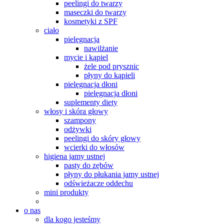
peelingi do twarzy
maseczki do twarzy
kosmetyki z SPF
ciało
pielęgnacja
nawilżanie
mycie i kąpiel
żele pod prysznic
płyny do kąpieli
pielęgnacja dłoni
pielęgnacja dłoni
suplementy diety
włosy i skóra głowy
szampony
odżywki
peelingi do skóry głowy
wcierki do włosów
higiena jamy ustnej
pasty do zębów
płyny do płukania jamy ustnej
odświeżacze oddechu
mini produkty
o nas
dla kogo jesteśmy