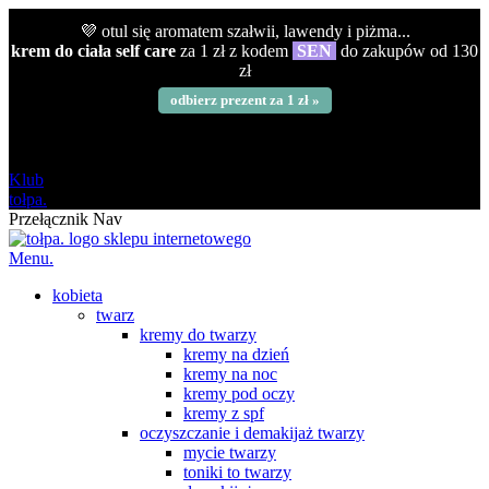
💜 otul się aromatem szałwii, lawendy i piżma...
krem do ciała self care
za 1 zł z kodem
SEN
do zakupów od 130
zł
odbierz prezent za 1 zł »
darmowa
od 120 zł
Klub
tołpa.
Przełącznik Nav
Menu.
kobieta
twarz
kremy do twarzy
kremy na dzień
kremy na noc
kremy pod oczy
kremy z spf
oczyszczanie i demakijaż twarzy
mycie twarzy
toniki to twarzy