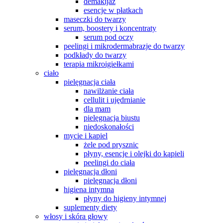
demakijaż
esencje w płatkach
maseczki do twarzy
serum, boostery i koncentraty
serum pod oczy
peelingi i mikrodermabrazje do twarzy
podkłady do twarzy
terapia mikroigiełkami
ciało
pielęgnacja ciała
nawilżanie ciała
cellulit i ujędrnianie
dla mam
pielęgnacja biustu
niedoskonałości
mycie i kąpiel
żele pod prysznic
płyny, esencje i olejki do kąpieli
peelingi do ciała
pielęgnacja dłoni
pielęgnacja dłoni
higiena intymna
płyny do higieny intymnej
suplementy diety
włosy i skóra głowy