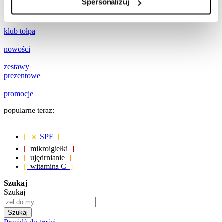
Spersonalizuj
darmowa
od 120 zł
klub tołpa
nowości
zestawy
prezentowe
promocje
popularne teraz:
[ ☀️
SPF
]
[
mikroigiełki
]
[
ujędrnianie
]
[
witamina C
]
Szukaj
Szukaj
Szukaj
Przejdź do treści