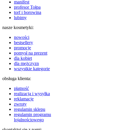
manifest
profesor Tołpa
torf i borowina
lubimy
nasze kosmetyki:
nowości
bestsellery
promocje
pomysł na prezent
dla kobiet
dla mężczyzn
wszystkie kategorie
obsługa klienta:
płatność
realizacja i wysyłka
reklamacje
zwroty
regulamin sklepu
regulamin programu
lojalnościowego
skontaktuj się z nami: