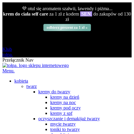
💜 otul się aromatem szałwii, lawendy i piżma...
krem do ciała self care
za 1 zł z kodem
SEN
do zakupów od 130
zł
odbierz prezent za 1 zł »
darmowa
od 120 zł
Klub
tołpa.
Przełącznik Nav
Menu.
kobieta
twarz
kremy do twarzy
kremy na dzień
kremy na noc
kremy pod oczy
kremy z spf
oczyszczanie i demakijaż twarzy
mycie twarzy
toniki to twarzy