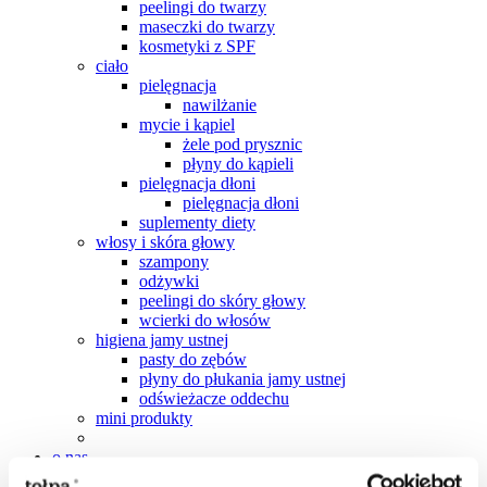
peelingi do twarzy
maseczki do twarzy
kosmetyki z SPF
ciało
pielęgnacja
nawilżanie
mycie i kąpiel
żele pod prysznic
płyny do kąpieli
pielęgnacja dłoni
pielęgnacja dłoni
suplementy diety
włosy i skóra głowy
szampony
odżywki
peelingi do skóry głowy
wcierki do włosów
higiena jamy ustnej
pasty do zębów
płyny do płukania jamy ustnej
odświeżacze oddechu
mini produkty
o nas
dla kogo jesteśmy