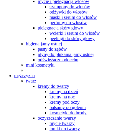
mycie i pielęgnacja włosów
szampony do włosów
odżywki do włosów
maski i serum do włosów
perfumy do włosów
pielęgnacja skóry głowy
wcierki i serum do włosów
peelingi do skóry głowy
higiena jamy ustnej
pasty do zębów
płyny do płukania jamy ustnej
odświeżacze oddechu
mini kosmetyki
mężczyzna
twarz
kremy do twarzy
kremy na dzień
kremy na noc
kremy pod oczy
balsamy po goleniu
kosmetyki do brody
oczyszczanie twarzy
mycie twarzy
toniki do twarzy