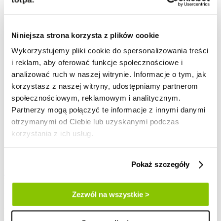
profesor Tołpa
torf i borowina
zielona polityka
Niniejsza strona korzysta z plików cookie
pomysł na prezent
dla kobiet
Wykorzystujemy pliki cookie do spersonalizowania treści
zestawy kosmetyków
i reklam, aby oferować funkcje społecznościowe i
dla mężczyzn
analizować ruch w naszej witrynie. Informacje o tym, jak
zestawy kosmetyków
prezent dla taty
korzystasz z naszej witryny, udostępniamy partnerom
zestawy PR box
społecznościowym, reklamowym i analitycznym.
promocje
Partnerzy mogą połączyć te informacje z innymi danymi
nowości
blog
otrzymanymi od Ciebie lub uzyskanymi podczas
pielęgnacja
korzystania z ich usług.
lifestyle
aktualności
składniki
Pokaż szczegóły
Moje Konto.
kontakt
12 666 08 59
Zezwól na wszystkie >
12 666 08 59
8:00-16:00
napisz do nas