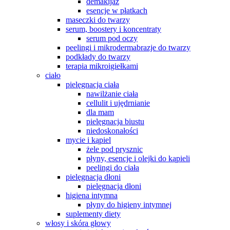
demakijaż
esencje w płatkach
maseczki do twarzy
serum, boostery i koncentraty
serum pod oczy
peelingi i mikrodermabrazje do twarzy
podkłady do twarzy
terapia mikroigiełkami
ciało
pielęgnacja ciała
nawilżanie ciała
cellulit i ujędrnianie
dla mam
pielęgnacja biustu
niedoskonałości
mycie i kąpiel
żele pod prysznic
płyny, esencje i olejki do kąpieli
peelingi do ciała
pielęgnacja dłoni
pielęgnacja dłoni
higiena intymna
płyny do higieny intymnej
suplementy diety
włosy i skóra głowy