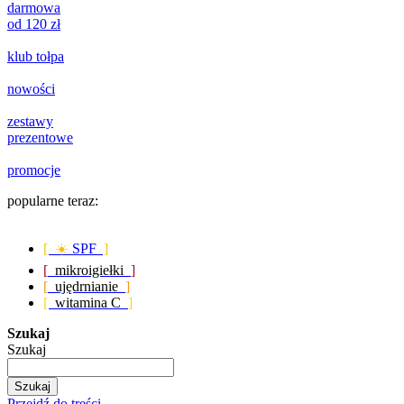
darmowa
od 120 zł
klub tołpa
nowości
zestawy
prezentowe
promocje
popularne teraz:
[ ☀️
SPF
]
[
mikroigiełki
]
[
ujędrnianie
]
[
witamina C
]
Szukaj
Szukaj
Szukaj
Przejdź do treści