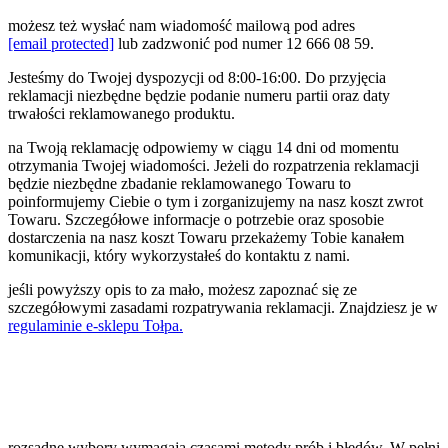
możesz też wysłać nam wiadomość mailową pod adres
[email protected]
lub zadzwonić pod numer 12 666 08 59.
Jesteśmy do Twojej dyspozycji od 8:00-16:00. Do przyjęcia
reklamacji niezbędne będzie podanie numeru partii oraz daty
trwałości reklamowanego produktu.
na Twoją reklamację odpowiemy w ciągu 14 dni od momentu
otrzymania Twojej wiadomości. Jeżeli do rozpatrzenia reklamacji
będzie niezbędne zbadanie reklamowanego Towaru to
poinformujemy Ciebie o tym i zorganizujemy na nasz koszt zwrot
Towaru. Szczegółowe informacje o potrzebie oraz sposobie
dostarczenia na nasz koszt Towaru przekażemy Tobie kanałem
komunikacji, który wykorzystałeś do kontaktu z nami.
jeśli powyższy opis to za mało, możesz zapoznać się ze
szczegółowymi zasadami rozpatrywania reklamacji. Znajdziesz je w
regulaminie e-sklepu Tołpa.
rozsądne wybory wymagają czasami metody prób i błędów. W pełni