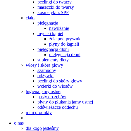
peelingi do twarzy
maseczki do twarzy
kosmetyki z SPF
ciało
pielęgnacja
nawilżanie
mycie i kąpiel
żele pod prysznic
płyny do kąpieli
pielęgnacja dłoni
pielęgnacja dłoni
suplementy diety
włosy i skóra głowy
szampony
odżywki
peelingi do skóry głowy
wcierki do włosów
higiena jamy ustnej
pasty do zębów
płyny do płukania jamy ustnej
odświeżacze oddechu
mini produkty
o nas
dla kogo jesteśmy