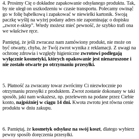
4. Prosimy Cię o dokładne zapakowanie odsyłanego produktu. Tak,
by nie uległ on uszkodzeniu w czasie transportu. Polecamy owinąć
go w folię bąbelkową i zapakować w niewielki kartonik. Swoją
paczkę wyślij na wyżej podany adres nie zapominając o dopisku
„zwrot e-sklep”. Wtedy możesz mieć pewność, że szybko trafi ona
we właściwe ręce.
Pamiętaj, że jeśli zwracasz nam zamówiony produkt, nie może on
być otwarty, chyba, że Twój zwrot wynika z reklamacji. Z uwagi na
ochronę zdrowia i względy higieniczne
zwrotowi podlegają
wyłącznie kosmetyki, których opakowanie jest nienaruszone i
nie zostało otwarte po otrzymaniu przesyłki.
5. Płatność za zwracany towar zwrócimy Ci niezwłocznie po
otrzymaniu przesyłki z produktem. Zwrot zostanie dokonany w taki
sposób, jaki nam wskażesz, np. przelewem na podane przez Ciebie
konto,
najpóźniej w ciągu 14 dni.
Kwota zwrotu jest równa cenie
produktu w dniu zakupu.
6. Pamiętaj, że
kosmetyk odsyłasz na swój koszt
, dlatego wybierz
pewny sposób doręczenia przesyłki.