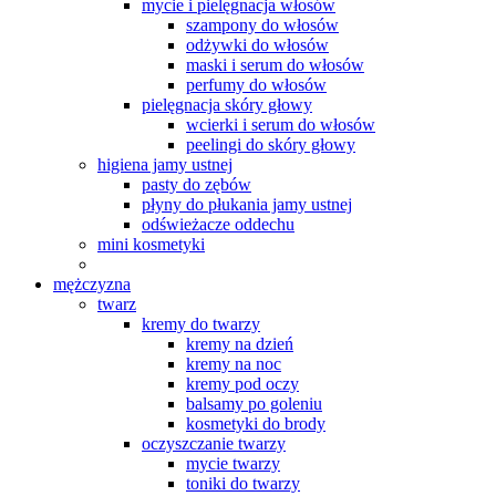
mycie i pielęgnacja włosów
szampony do włosów
odżywki do włosów
maski i serum do włosów
perfumy do włosów
pielęgnacja skóry głowy
wcierki i serum do włosów
peelingi do skóry głowy
higiena jamy ustnej
pasty do zębów
płyny do płukania jamy ustnej
odświeżacze oddechu
mini kosmetyki
mężczyzna
twarz
kremy do twarzy
kremy na dzień
kremy na noc
kremy pod oczy
balsamy po goleniu
kosmetyki do brody
oczyszczanie twarzy
mycie twarzy
toniki do twarzy