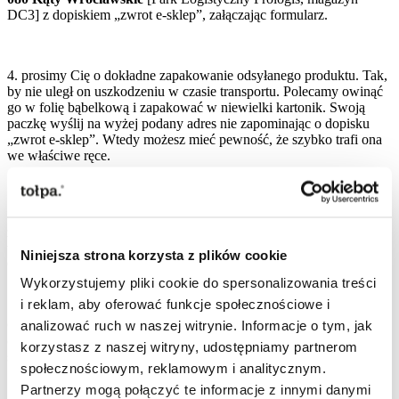
DC3] z dopiskiem „zwrot e-sklep”, załączając formularz.
4. prosimy Cię o dokładne zapakowanie odsyłanego produktu. Tak,
by nie uległ on uszkodzeniu w czasie transportu. Polecamy owinąć
go w folię bąbelkową i zapakować w niewielki kartonik. Swoją
paczkę wyślij na wyżej podany adres nie zapominając o dopisku
„zwrot e-sklep”. Wtedy możesz mieć pewność, że szybko trafi ona
we właściwe ręce.
5. wszystkie dokonane płatności zwrócimy Ci niezwłocznie zgodnie
z naszym regulaminem e sklepu Tołpa. Ich zwrot zostanie dokonany
w taki sposób, jaki nam wskażesz, np. przelewem na podane przez
Niniejsza strona korzysta z plików cookie
Ciebie konto. Najpóźniej w ciągu 14 dni.
Wykorzystujemy pliki cookie do spersonalizowania treści
i reklam, aby oferować funkcje społecznościowe i
6. pamiętaj, że kosmetyk odsyłasz na swój koszt i to Ty jesteś
analizować ruch w naszej witrynie. Informacje o tym, jak
odpowiedzialny za organizację zwrotu, dlatego wybierz pewny
korzystasz z naszej witryny, udostępniamy partnerom
sposób doręczenia przesyłki.
społecznościowym, reklamowym i analitycznym.
Partnerzy mogą połączyć te informacje z innymi danymi