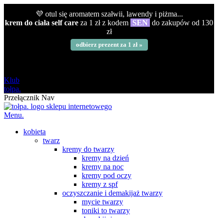
💜 otul się aromatem szałwii, lawendy i piżma...
krem do ciała self care
za 1 zł z kodem
SEN
do zakupów od 130
zł
odbierz prezent za 1 zł »
darmowa
od 120 zł
Klub
tołpa.
Przełącznik Nav
Menu.
kobieta
twarz
kremy do twarzy
kremy na dzień
kremy na noc
kremy pod oczy
kremy z spf
oczyszczanie i demakijaż twarzy
mycie twarzy
toniki to twarzy