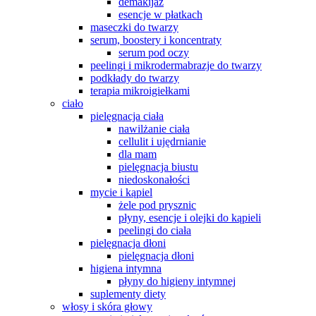
demakijaż
esencje w płatkach
maseczki do twarzy
serum, boostery i koncentraty
serum pod oczy
peelingi i mikrodermabrazje do twarzy
podkłady do twarzy
terapia mikroigiełkami
ciało
pielęgnacja ciała
nawilżanie ciała
cellulit i ujędrnianie
dla mam
pielęgnacja biustu
niedoskonałości
mycie i kąpiel
żele pod prysznic
płyny, esencje i olejki do kąpieli
peelingi do ciała
pielęgnacja dłoni
pielęgnacja dłoni
higiena intymna
płyny do higieny intymnej
suplementy diety
włosy i skóra głowy