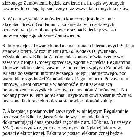
złożonego Zamówienia będzie zawierać m. in. opis wybranych
towarów lub usług, łącznej ceny oraz wszystkich innych kosztów.
5. W celu wysłania Zamówienia konieczne jest dokonanie
akceptacji treści Regulaminu, podanie danych osobowych
oznaczonych jako obowiązkowe oraz naciśnięcie przycisku
potwierdzającego złożenie Zamówienia.
6. Informacje o Towarach podane na stronach internetowych Sklepu
stanowią ofertę, w rozumieniu art. 66 Kodeksu Cywilnego.
Wysłanie przez Klienta Zamówienia stanowi oświadczenie woli
zawarcia z tołpa Umowy sprzedaży, zgodnie z treścią Regulaminu.
Umowę traktuje się za zawartą z momentem wpływu Zamówienia
Klienta do systemu informatycznego Sklepu Internetowego, pod
warunkiem zgodności Zamówienia z Regulaminem. Po zawarciu
umowy, Klient otrzymuje wiadomość e-mail zawierającą
potwierdzenie wszystkich istotnych elementów Zamówienia. Na
podany przez Klienta adres email użytkownikowi zostanie również
przesłana faktura elektroniczna stanowiąca dowód zakupu.
7. Akceptacja postanowień zawartych w niniejszym Regulaminie
oznacza, że Klient zgłasza żądanie wystawiania faktury
dokumentującej daną sprzedaż (zgodnie z art. 106b ust. 3 ustawy o
VAT) oraz wyraża zgodę na otrzymywanie żądanej faktury w
postaci elektronicznej. Faktura w postaci elektronicznej będzie