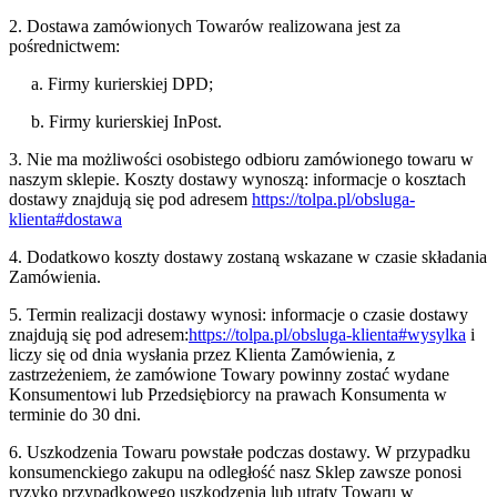
2. Dostawa zamówionych Towarów realizowana jest za
pośrednictwem:
a. Firmy kurierskiej DPD;
b. Firmy kurierskiej InPost.
3. Nie ma możliwości osobistego odbioru zamówionego towaru w
naszym sklepie. Koszty dostawy wynoszą: informacje o kosztach
dostawy znajdują się pod adresem
https://tolpa.pl/obsluga-
klienta#dostawa
4. Dodatkowo koszty dostawy zostaną wskazane w czasie składania
Zamówienia.
5. Termin realizacji dostawy wynosi: informacje o czasie dostawy
znajdują się pod adresem:
https://tolpa.pl/obsluga-klienta#wysylka
i
liczy się od dnia wysłania przez Klienta Zamówienia, z
zastrzeżeniem, że zamówione Towary powinny zostać wydane
Konsumentowi lub Przedsiębiorcy na prawach Konsumenta w
terminie do 30 dni.
6. Uszkodzenia Towaru powstałe podczas dostawy. W przypadku
konsumenckiego zakupu na odległość nasz Sklep zawsze ponosi
ryzyko przypadkowego uszkodzenia lub utraty Towaru w