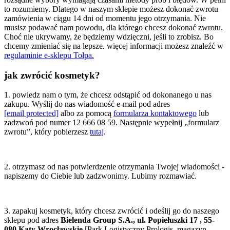
to rozumiemy. Dlatego w naszym sklepie możesz dokonać zwrotu
zamówienia w ciągu 14 dni od momentu jego otrzymania. Nie
musisz podawać nam powodu, dla którego chcesz dokonać zwrotu.
Choć nie ukrywamy, że będziemy wdzięczni, jeśli to zrobisz. Bo
chcemy zmieniać się na lepsze. więcej informacji możesz znaleźć w
regulaminie e-sklepu Tołpa.
jak zwrócić kosmetyk?
1. powiedz nam o tym, że chcesz odstąpić od dokonanego u nas
zakupu. Wyślij do nas wiadomość e-mail pod adres
[email protected]
albo za pomocą
formularza kontaktowego
lub
zadzwoń pod numer 12 666 08 59. Następnie wypełnij „formularz
zwrotu”, który pobierzesz
tutaj
.
2. otrzymasz od nas potwierdzenie otrzymania Twojej wiadomości -
napiszemy do Ciebie lub zadzwonimy. Lubimy rozmawiać.
3. zapakuj kosmetyk, który chcesz zwrócić i odeślij go do naszego
sklepu pod adres
Bielenda Group S.A., ul. Popiełuszki 17 , 55-
080 Kąty Wrocławskie
[Park Logistyczny Prologis, magazyn