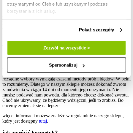
otrzymanymi od Ciebie lub uzyskanymi podczas
7. z uwagi na ochronę zdrowia i względy higieniczne zwrotowi
korzystania z ich usług.
podlegają kosmetyki, których opakowanie jest nienaruszone i nie
zostało otwarte po otrzymaniu przesyłki. 8. jeśli potrzebujesz
pomocy, skontaktuj się z nami. Możesz wysłać nam wiadomość pod
adres:
[email protected]
lub porozmawiać z nami telefonicznie. W
Pokaż szczegóły
godzinach 8:00 – 16:00 jesteśmy dostępni pod numerem: 12 666 08
59. Możesz nam także przesłać informację poprzez
formularz
kontaktowy
.
Zezwól na wszystkie >
zwroty
Spersonalizuj
rozsądne wybory wymagają czasami metody prób i błędów. W pełni
to rozumiemy. Dlatego w naszym sklepie możesz dokonać zwrotu
zamówienia w ciągu 14 dni od momentu jego otrzymania. Nie
musisz podawać nam powodu, dla którego chcesz dokonać zwrotu.
Choć nie ukrywamy, że będziemy wdzięczni, jeśli to zrobisz. Bo
chcemy zmieniać się na lepsze.
więcej informacji możesz znaleźć w regulaminie naszego sklepu,
który jest dostępny
tutaj
.
jak zwrócić kosmetyk?