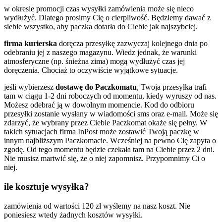
w okresie promocji czas wysyłki zamówienia może się nieco
wydłużyć. Dlatego prosimy Cię o cierpliwość. Będziemy dawać z
siebie wszystko, aby paczka dotarła do Ciebie jak najszybciej.
firma kurierska
doręcza przesyłkę zazwyczaj kolejnego dnia po
odebraniu jej z naszego magazynu. Wiedz jednak, że warunki
atmosferyczne (np. śnieżna zima) mogą wydłużyć czas jej
doręczenia. Chociaż to oczywiście wyjątkowe sytuacje.
jeśli wybierzesz
dostawę do Paczkomatu
, Twoja przesyłka trafi
tam w ciągu 1-2 dni roboczych od momentu, kiedy wyruszy od nas.
Możesz odebrać ją w dowolnym momencie. Kod do odbioru
przesyłki zostanie wysłany w wiadomości sms oraz e-mail. Może się
zdarzyć, że wybrany przez Ciebie Paczkomat okaże się pełny. W
takich sytuacjach firma InPost może zostawić Twoją paczkę w
innym najbliższym Paczkomacie. Wcześniej na pewno Cię zapyta o
zgodę. Od tego momentu będzie czekała tam na Ciebie przez 2 dni.
Nie musisz martwić się, że o niej zapomnisz. Przypomnimy Ci o
niej.
ile kosztuje wysyłka?
zamówienia od wartości 120 zł wyślemy na nasz koszt. Nie
poniesiesz wtedy żadnych kosztów wysyłki.