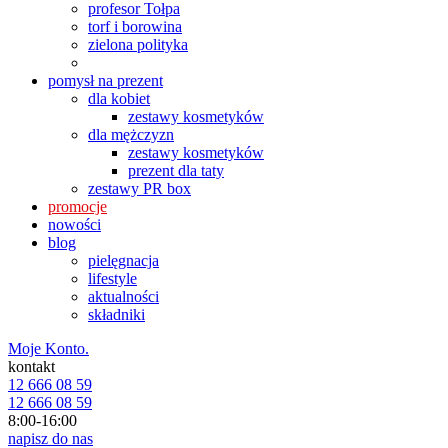
profesor Tołpa
torf i borowina
zielona polityka
pomysł na prezent
dla kobiet
zestawy kosmetyków
dla mężczyzn
zestawy kosmetyków
prezent dla taty
zestawy PR box
promocje
nowości
blog
pielęgnacja
lifestyle
aktualności
składniki
Moje Konto.
kontakt
12 666 08 59
12 666 08 59
8:00-16:00
napisz do nas