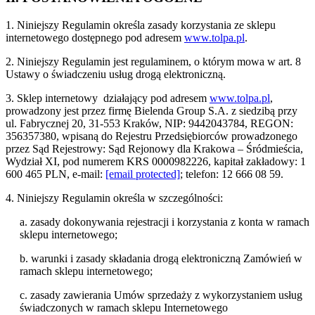
1. Niniejszy Regulamin określa zasady korzystania ze sklepu
internetowego dostępnego pod adresem
www.tolpa.pl
.
2. Niniejszy Regulamin jest regulaminem, o którym mowa w art. 8
Ustawy o świadczeniu usług drogą elektroniczną.
3. Sklep internetowy działający pod adresem
www.tolpa.pl
,
prowadzony jest przez firmę Bielenda Group S.A. z siedzibą przy
ul. Fabrycznej 20, 31-553 Kraków, NIP: 9442043784, REGON:
356357380, wpisaną do Rejestru Przedsiębiorców prowadzonego
przez Sąd Rejestrowy: Sąd Rejonowy dla Krakowa – Śródmieścia,
Wydział XI, pod numerem KRS 0000982226, kapitał zakładowy: 1
600 465 PLN, e-mail:
[email protected]
; telefon: 12 666 08 59.
4. Niniejszy Regulamin określa w szczególności:
a. zasady dokonywania rejestracji i korzystania z konta w ramach
sklepu internetowego;
b. warunki i zasady składania drogą elektroniczną Zamówień w
ramach sklepu internetowego;
c. zasady zawierania Umów sprzedaży z wykorzystaniem usług
świadczonych w ramach sklepu Internetowego