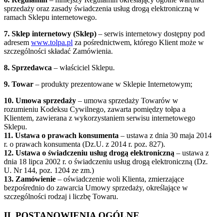
sprzedaży oraz zasady świadczenia usług drogą elektroniczną w
ramach Sklepu internetowego.
7. Sklep internetowy (Sklep)
– serwis internetowy dostępny pod
adresem
www.tolpa.pl
za pośrednictwem, którego Klient może w
szczególności składać Zamówienia.
8. Sprzedawca
– właściciel Sklepu.
9.
Towar
– produkty prezentowane w Sklepie Internetowym;
10.
Umowa sprzedaży
– umowa sprzedaży Towarów w
rozumieniu Kodeksu Cywilnego, zawarta pomiędzy tołpa a
Klientem, zawierana z wykorzystaniem serwisu internetowego
Sklepu.
11.
Ustawa o prawach konsumenta
– ustawa z dnia 30 maja 2014
r. o prawach konsumenta (Dz.U. z 2014 r. poz. 827).
12.
Ustawa o świadczeniu usług drogą elektroniczną
– ustawa z
dnia 18 lipca 2002 r. o świadczeniu usług drogą elektroniczną (Dz.
U. Nr 144, poz. 1204 ze zm.)
13.
Zamówienie
– oświadczenie woli Klienta, zmierzające
bezpośrednio do zawarcia Umowy sprzedaży, określające w
szczególności rodzaj i liczbę Towaru.
II. POSTANOWIENIA OGÓLNE