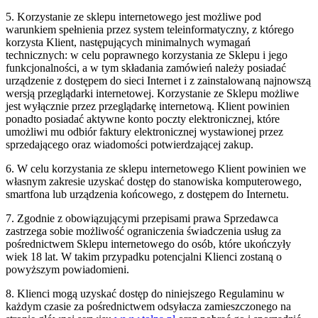
5. Korzystanie ze sklepu internetowego jest możliwe pod
warunkiem spełnienia przez system teleinformatyczny, z którego
korzysta Klient, następujących minimalnych wymagań
technicznych: w celu poprawnego korzystania ze Sklepu i jego
funkcjonalności, a w tym składania zamówień należy posiadać
urządzenie z dostępem do sieci Internet i z zainstalowaną najnowszą
wersją przeglądarki internetowej. Korzystanie ze Sklepu możliwe
jest wyłącznie przez przeglądarkę internetową. Klient powinien
ponadto posiadać aktywne konto poczty elektronicznej, które
umożliwi mu odbiór faktury elektronicznej wystawionej przez
sprzedającego oraz wiadomości potwierdzającej zakup.
6. W celu korzystania ze sklepu internetowego Klient powinien we
własnym zakresie uzyskać dostęp do stanowiska komputerowego,
smartfona lub urządzenia końcowego, z dostępem do Internetu.
7. Zgodnie z obowiązującymi przepisami prawa Sprzedawca
zastrzega sobie możliwość ograniczenia świadczenia usług za
pośrednictwem Sklepu internetowego do osób, które ukończyły
wiek 18 lat. W takim przypadku potencjalni Klienci zostaną o
powyższym powiadomieni.
8. Klienci mogą uzyskać dostęp do niniejszego Regulaminu w
każdym czasie za pośrednictwem odsyłacza zamieszczonego na