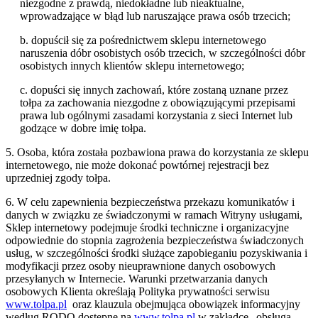
niezgodne z prawdą, niedokładne lub nieaktualne,
wprowadzające w błąd lub naruszające prawa osób trzecich;
b. dopuścił się za pośrednictwem sklepu internetowego
naruszenia dóbr osobistych osób trzecich, w szczególności dóbr
osobistych innych klientów sklepu internetowego;
c. dopuści się innych zachowań, które zostaną uznane przez
tołpa za zachowania niezgodne z obowiązującymi przepisami
prawa lub ogólnymi zasadami korzystania z sieci Internet lub
godzące w dobre imię tołpa.
5. Osoba, która została pozbawiona prawa do korzystania ze sklepu
internetowego, nie może dokonać powtórnej rejestracji bez
uprzedniej zgody tołpa.
6. W celu zapewnienia bezpieczeństwa przekazu komunikatów i
danych w związku ze świadczonymi w ramach Witryny usługami,
Sklep internetowy podejmuje środki techniczne i organizacyjne
odpowiednie do stopnia zagrożenia bezpieczeństwa świadczonych
usług, w szczególności środki służące zapobieganiu pozyskiwania i
modyfikacji przez osoby nieuprawnione danych osobowych
przesyłanych w Internecie. Warunki przetwarzania danych
osobowych Klienta określają Polityka prywatności serwisu
www.tolpa.pl
oraz klauzula obejmująca obowiązek informacyjny
według RODO dostępne na
www.tolpa.pl
w zakładce „obsługa