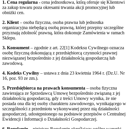
1. Cena regularna -
cena jednostkowa, którą oferuje się Klientowi
za zakup towaru poza okresami trwania akcji promocyjnej lub
obniżki cen.
2. Klient
– osoba fizyczna, osoba prawna lub jednostka
organizacyjna niebędącą osobą prawną, której przepisy szczególne
przyznają zdolność prawną, która dokonuje Zamówienia w ramach
Sklepu.
3.
Konsument
– zgodnie z art. 22[1] Kodeksu Cywilnego oznacza
osobę fizyczną dokonującą z przedsiębiorcą czynności prawnej
niezwiązanej bezpośrednio z jej działalnością gospodarczą lub
zawodową.
4. Kodeks Cywilny
– ustawa z dnia 23 kwietnia 1964 r. (Dz.U. Nr
16, poz. 93 ze zm.).
5.
Przedsiębiorca na prawach konsumenta
– osoba fizyczna
zawierająca ze Sprzedawcą Umowę bezpośrednio związaną z jej
działalnością gospodarczą, gdy z treści Umowy wynika, że nie
posiada ona dla tej osoby charakteru zawodowego, wynikającego w
szczególności z przedmiotu wykonywanej przez nią działalności
gospodarczej, udostępnionego na podstawie przepisów o Centralnej
Ewidencji i Informacji o Działalności Gospodarczej.
6. Regulamin
– niniejszy Regulamin określający ogólne warunki