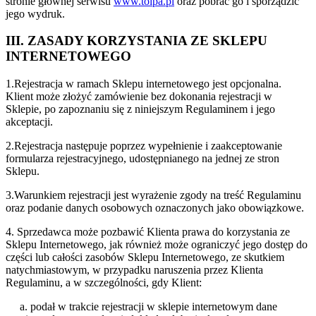
stronie głównej serwisu
www.tolpa.pl
oraz pobrać go i sporządzić
jego wydruk.
III. ZASADY KORZYSTANIA ZE SKLEPU
INTERNETOWEGO
1.Rejestracja w ramach Sklepu internetowego jest opcjonalna.
Klient może złożyć zamówienie bez dokonania rejestracji w
Sklepie, po zapoznaniu się z niniejszym Regulaminem i jego
akceptacji.
2.Rejestracja następuje poprzez wypełnienie i zaakceptowanie
formularza rejestracyjnego, udostępnianego na jednej ze stron
Sklepu.
3.Warunkiem rejestracji jest wyrażenie zgody na treść Regulaminu
oraz podanie danych osobowych oznaczonych jako obowiązkowe.
4. Sprzedawca może pozbawić Klienta prawa do korzystania ze
Sklepu Internetowego, jak również może ograniczyć jego dostęp do
części lub całości zasobów Sklepu Internetowego, ze skutkiem
natychmiastowym, w przypadku naruszenia przez Klienta
Regulaminu, a w szczególności, gdy Klient:
a. podał w trakcie rejestracji w sklepie internetowym dane